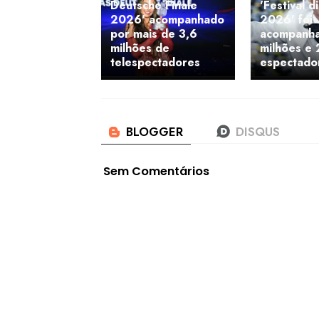
Deutsche Finale
'Festival 
2026' acompanhado
2026' foi
por mais de 3,6
acompanha
milhões de
milhões e 
telespectadores
espectado
Sem Comentários