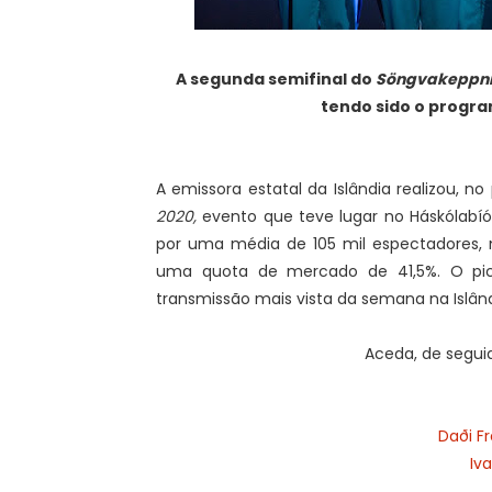
A segunda semifinal do
Söngvakeppni
tendo sido o progra
A emissora estatal da Islândia realizou, 
2020,
evento que teve lugar no Háskólabíó
por uma média de 105 mil espectadores,
uma quota de mercado de 41,5%. O pico
transmissão mais vista da semana na Islând
Aceda, de seguid
Daði F
Iva