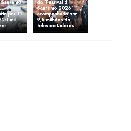
di Sanremo
do 'Festival di
Sanremo 2026'
da por 11
acompanhada por
220 mil
9,5 milhões de
res
telespectadores