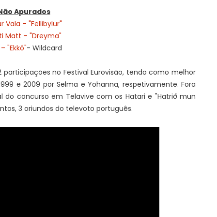
Não Apurados
ur Vala – "Fellibylur"
ti Matt – "Dreyma"
 – "Ekkó"
- Wildcard
2 participações no Festival Eurovisão, tendo como melhor
1999 e 2009 por Selma e Yohanna, respetivamente. Fora
inal do concurso em Telavive com os Hatari e "Hatrið mun
ntos, 3 oriundos do televoto português.