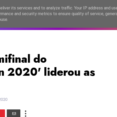
lítica de Privacidade
liver its services and to analyze traffic. Your IP address and us
rmance and security metrics to ensure quality of service, gene
C2026
EASC2026
PORTUGAL
LANÇAMENTOS
ESPE
buse.
mifinal do
 2020' liderou as
 2020