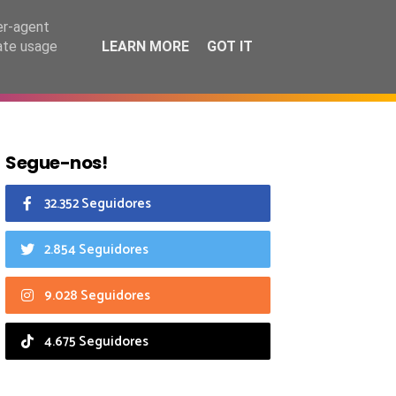
7 agosto 2026
er-agent
rate usage
LEARN MORE
GOT IT
CIAIS
CALENDÁRIO
Segue-nos!
32.352 Seguidores
2.854 Seguidores
9.028 Seguidores
4.675 Seguidores