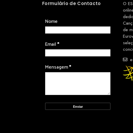
Formulário de Contacto
O ES
onlin
dedi
Nome
Canç
de m
Euro
sele
Email
*
conc
es
Mensagem
*