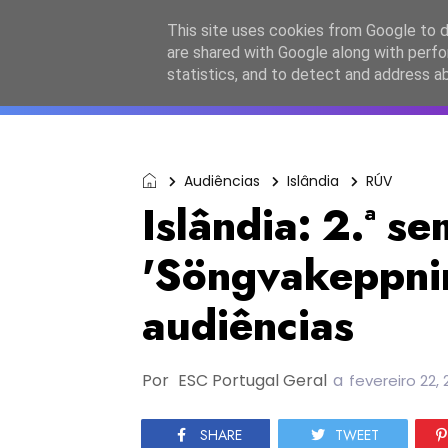
Início
Sobre a equipa
Contactos
Po
This site uses cookies from Google to de
are shared with Google along with perfo
ESC2027
JESC2026
F
statistics, and to detect and address a
Audiências
Islândia
RÚV
Islândia: 2.ª se
'Söngvakeppnin
audiências
Por
ESC Portugal Geral
a
fevereiro 22,
SHARE
TWEET