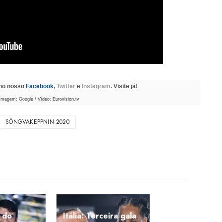
 no nosso
Facebook
,
Twitter
e
Instagram
. Visite já!
Imagem: Google / Vídeo: Eurovision.tv
SÖNGVAKEPPNIN 2020
l do
Itália: Terceira gala