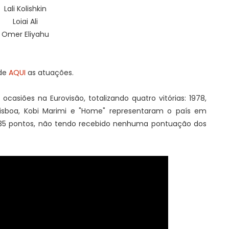
Lali Kolishkin
Loiai Ali
Omer Eliyahu
de
AQUI
as atuações.
ocasiões na Eurovisão, totalizando quatro vitórias: 1978,
 Lisboa, Kobi Marimi e "Home" representaram o país em
m 35 pontos, não tendo recebido nenhuma pontuação dos