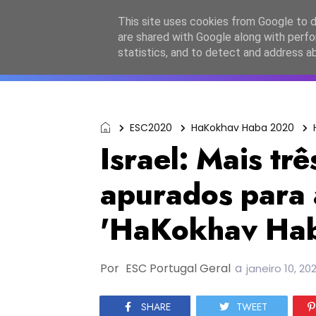
Início
Sobre a equipa
Contactos
Po
This site uses cookies from Google to de
are shared with Google along with perfo
ESC2027
JESC2026
F
statistics, and to detect and address a
ESC2020
HaKokhav Haba 2020
Israel: Mais tr
apurados para 
'HaKokhav Ha
Por
ESC Portugal Geral
a
janeiro 10, 20
SHARE
TWEET