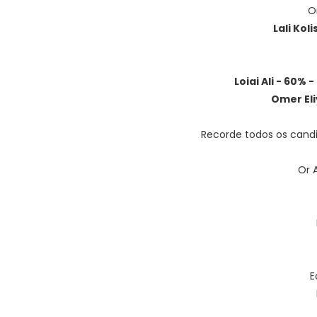
O
Lali Kol
Loiai Ali - 60%
Omer El
Recorde todos os candi
Or 
E