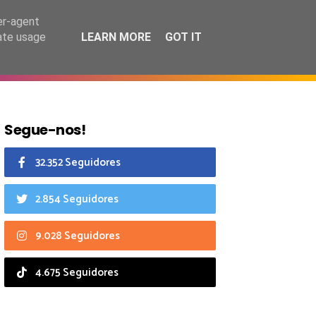
8 agosto 2026
er-agent
rate usage
LEARN MORE
GOT IT
CIAIS
CALENDÁRIO
Segue-nos!
32.352 Seguidores
2.854 Seguidores
9.028 Seguidores
4.675 Seguidores