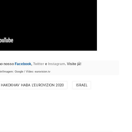
 no nosso
Facebook
,
Twitter
e
Instagram
. Visite já!
/Imagem: Google / Vídeo: eurovision.tv
HAKOKHAV HABA L’EUROVIZION 2020
ISRAEL