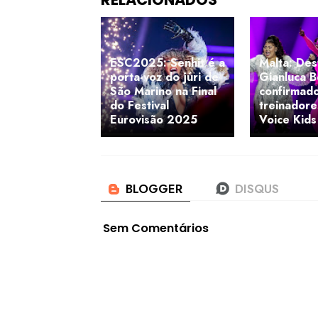
ESC2025: Senhit é a
Malta: Des
porta-voz do júri de
Gianluca B
São Marino na Final
confirmad
do Festival
treinadore
Eurovisão 2025
Voice Kids
Sem Comentários