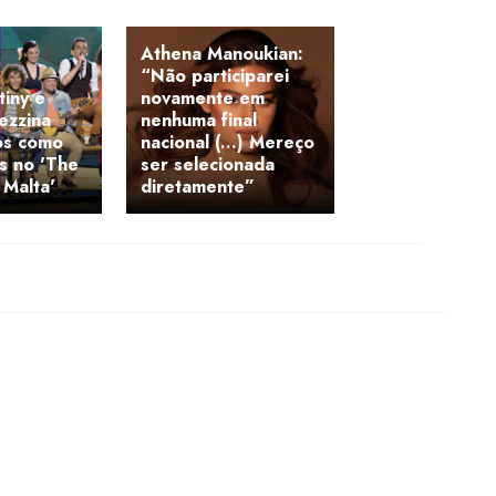
Athena Manoukian:
“Não participarei
tiny e
novamente em
ezzina
nenhuma final
os como
nacional (...) Mereço
s no 'The
ser selecionada
 Malta'
diretamente”