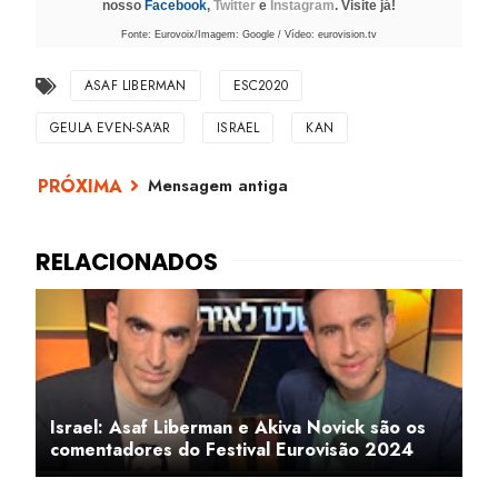
nosso
Facebook
,
Twitter
e
Instagram
. Visite já!
Fonte: Eurovoix/Imagem: Google / Vídeo: eurovision.tv
ASAF LIBERMAN
ESC2020
GEULA EVEN-SA'AR
ISRAEL
KAN
Mensagem antiga
Israel: Asaf Liberman e Akiva Novick são os
comentadores do Festival Eurovisão 2024