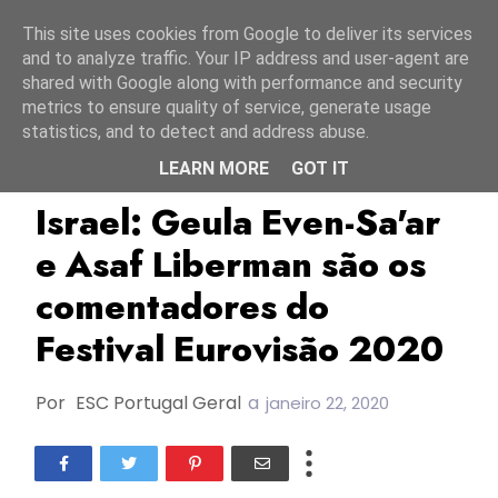
Início
9 agosto 2026
This site uses cookies from Google to deliver its services
and to analyze traffic. Your IP address and user-agent are
shared with Google along with performance and security
metrics to ensure quality of service, generate usage
statistics, and to detect and address abuse.
LEARN MORE
GOT IT
Asaf Liberman
ESC2020
Geula Even-Sa'ar
Israel: Geula Even-Sa'ar
e Asaf Liberman são os
comentadores do
Festival Eurovisão 2020
Por
ESC Portugal Geral
a
janeiro 22, 2020