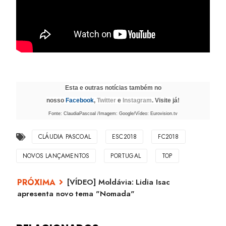
Esta e outras notícias também no
nosso
Facebook
,
Twitter
e
Instagram
. Visite já!
Fonte: ClaudiaPascoal /Imagem: Google/Vídeo: Eurovision.tv
CLÁUDIA PASCOAL
ESC2018
FC2018
NOVOS LANÇAMENTOS
PORTUGAL
TOP
[VÍDEO] Moldávia: Lidia Isac
apresenta novo tema "Nomada"