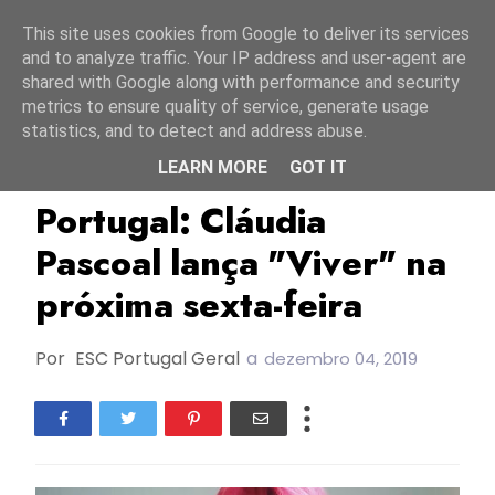
Início
6 agosto 2026
This site uses cookies from Google to deliver its services
and to analyze traffic. Your IP address and user-agent are
shared with Google along with performance and security
metrics to ensure quality of service, generate usage
statistics, and to detect and address abuse.
LEARN MORE
GOT IT
Cláudia Pascoal
ESC2018
FC2018
Portugal: Cláudia
Pascoal lança "Viver" na
próxima sexta-feira
Por
ESC Portugal Geral
a
dezembro 04, 2019