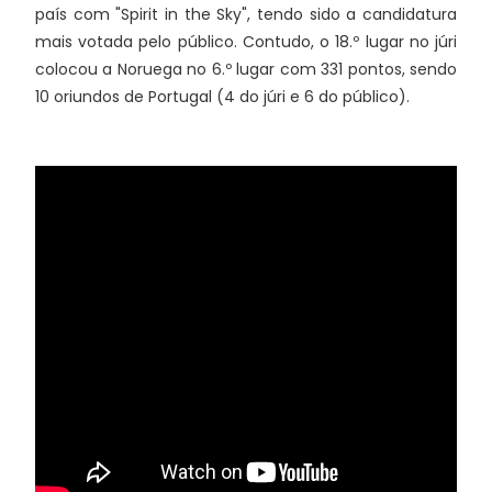
país com "Spirit in the Sky", tendo sido a candidatura
mais votada pelo público. Contudo, o 18.º lugar no júri
colocou a Noruega no 6.º lugar com 331 pontos, sendo
10 oriundos de Portugal (4 do júri e 6 do público).