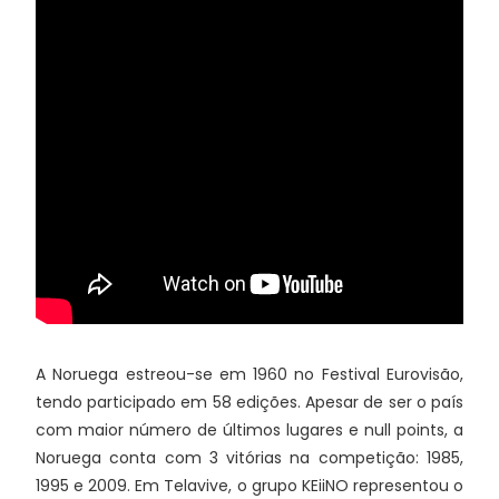
A Noruega estreou-se em 1960 no Festival Eurovisão,
tendo participado em 58 edições. Apesar de ser o país
com maior número de últimos lugares e null points, a
Noruega conta com 3 vitórias na competição: 1985,
1995 e 2009. Em Telavive, o grupo KEiiNO representou o