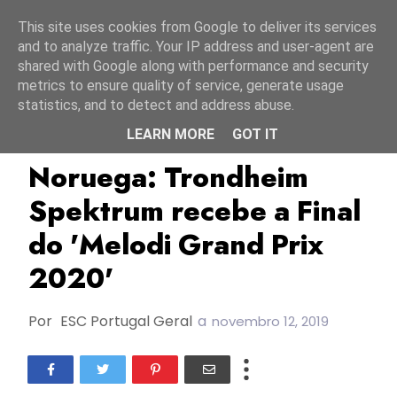
Início
8 agosto 2026
This site uses cookies from Google to deliver its services
and to analyze traffic. Your IP address and user-agent are
shared with Google along with performance and security
metrics to ensure quality of service, generate usage
statistics, and to detect and address abuse.
LEARN MORE
GOT IT
ESC2020
Melodi Grand Prix 2020
MGP2020
Noruega: Trondheim
Spektrum recebe a Final
do 'Melodi Grand Prix
2020'
Por
ESC Portugal Geral
a
novembro 12, 2019