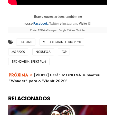
Este e outros artigos também no
nosso
Facebook
,
Twitter
e
Instagram
. Visite já!
Fonte: ESCxtra/ Imagem: Google / Vídeo: Youtube
ESC2020
MELODI GRAND PRIX 2020
MGP2020
NORUEGA
TOP
TRONDHEIM SPEKTRUM
[VÍDEO] Ucrânia: OHITVA submeteu
"Wonder" para o 'Vidbir 2020'