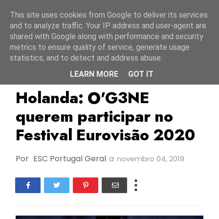
Início
6 agosto 2026
This site uses cookies from Google to deliver its services
and to analyze traffic. Your IP address and user-agent are
shared with Google along with performance and security
metrics to ensure quality of service, generate usage
statistics, and to detect and address abuse.
LEARN MORE
GOT IT
ESC2017
ESC2020
Holanda
Holanda: O'G3NE
querem participar no
Festival Eurovisão 2020
Por
ESC Portugal Geral
a
novembro 04, 2019