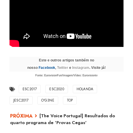
Este e outros artigos também no
nosso
Facebook
,
Twitter
e
Instagram
. Visite já!
Fonte: EurovisionFun/Imagem/Vídeo: Eurovisiontv
ESC2017
ESC2020
HOLANDA
JESC2017
O'G3NE
TOP
[The Voice Portugal] Resultados do
quarto programa de 'Provas Cegas'