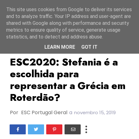
Início
7 agosto 2026
This site uses cookies from Google to deliver its services
and to analyze traffic. Your IP address and user-agent are
shared with Google along with performance and security
metrics to ensure quality of service, generate usage
statistics, and to detect and address abuse.
LEARN MORE
GOT IT
ERT
ESC2020
Grécia
ESC2020: Stefania é a
escolhida para
representar a Grécia em
Roterdão?
Por
ESC Portugal Geral
a
novembro 15, 2019