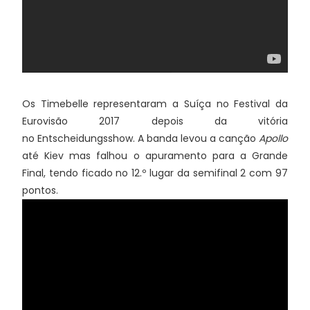
Os Timebelle representaram a Suíça no Festival da
Eurovisão 2017 depois da vitória
no Entscheidungsshow. A banda levou a canção
Apollo
até Kiev mas falhou o apuramento para a Grande
Final, tendo ficado no 12.º lugar da semifinal 2 com 97
pontos.