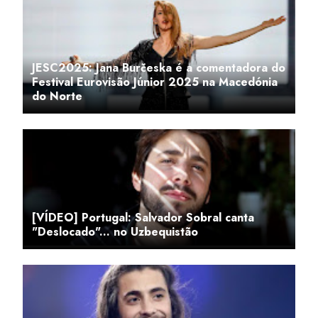
JESC2025: Jana Burčeska é a comentadora do
Festival Eurovisão Júnior 2025 na Macedónia
do Norte
[VÍDEO] Portugal: Salvador Sobral canta
"Deslocado"... no Uzbequistão