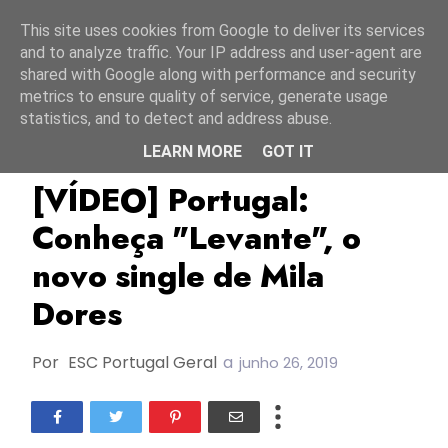
Início
6 agosto 2026
This site uses cookies from Google to deliver its services
and to analyze traffic. Your IP address and user-agent are
shared with Google along with performance and security
metrics to ensure quality of service, generate usage
statistics, and to detect and address abuse.
LEARN MORE
GOT IT
FC2019
Mila Dores
Novos Lançamentos
[VÍDEO] Portugal:
Conheça "Levante", o
novo single de Mila
Dores
Por
ESC Portugal Geral
a
junho 26, 2019