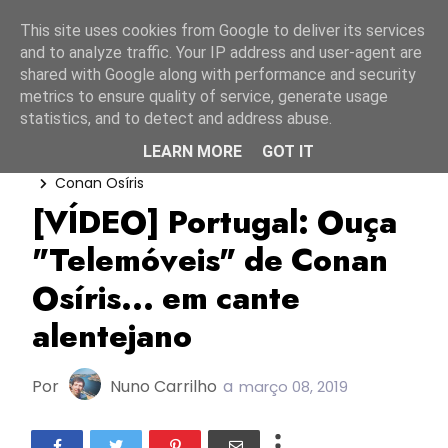
Início
9 agosto 2026
This site uses cookies from Google to deliver its services
and to analyze traffic. Your IP address and user-agent are
shared with Google along with performance and security
metrics to ensure quality of service, generate usage
statistics, and to detect and address abuse.
LEARN MORE
GOT IT
5 Para A Meia-Noite
Cante Alentejano
Conan Osíris
[VÍDEO] Portugal: Ouça
"Telemóveis" de Conan
Osíris... em cante
alentejano
Por
Nuno Carrilho
a
março 08, 2019