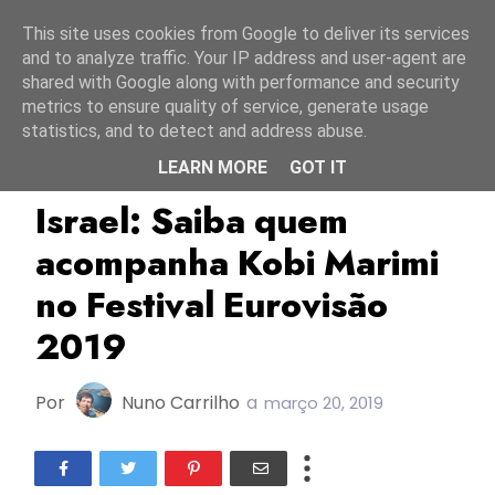
Início
8 agosto 2026
This site uses cookies from Google to deliver its services
and to analyze traffic. Your IP address and user-agent are
shared with Google along with performance and security
metrics to ensure quality of service, generate usage
statistics, and to detect and address abuse.
LEARN MORE
GOT IT
ESC2019
Israel
KAN
Israel: Saiba quem
acompanha Kobi Marimi
no Festival Eurovisão
2019
Por
Nuno Carrilho
a
março 20, 2019