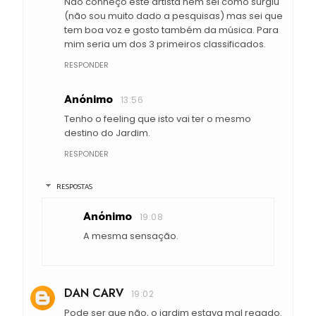
Não conheço este artista nem sei como surgiu
(não sou muito dado a pesquisas) mas sei que
tem boa voz e gosto também da música. Para
mim seria um dos 3 primeiros classificados.
RESPONDER
Anónimo
13:56
Tenho o feeling que isto vai ter o mesmo
destino do Jardim.
RESPONDER
RESPOSTAS
Anónimo
19:08
A mesma sensação.
DAN CARV
19:02
Pode ser que não, o jardim estava mal regado.