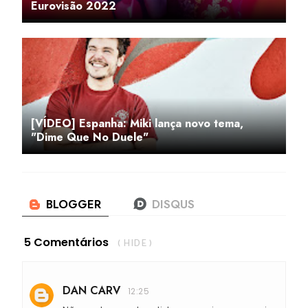
Eurovisão 2022
[VÍDEO] Espanha: Miki lança novo tema,
"Dime Que No Duele"
5 Comentários
( HIDE )
DAN CARV
12:25