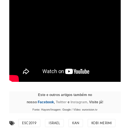
Este e outros artigos também no
nosso
Facebook
,
Twitter
e
Instagram
. Visite já!
Fonte: Hayom/Imagem: Google / Vídeo: eurovision.tv
ESC2019
ISRAEL
KAN
KOBI MERIMI