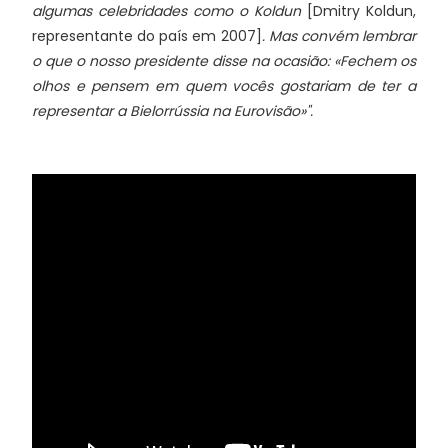
algumas celebridades como o Koldun
[
Dmitry Koldun,
representante do país em 2007]
. Mas convém lembrar
o que o nosso presidente disse na ocasião: «Fechem os
olhos e pensem em quem vocês gostariam de ter a
representar a Bielorrússia na Eurovisão»".