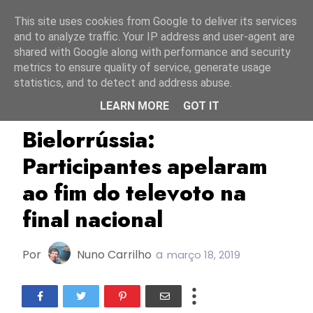
Início
6 agosto 2026
This site uses cookies from Google to deliver its services
and to analyze traffic. Your IP address and user-agent are
shared with Google along with performance and security
metrics to ensure quality of service, generate usage
statistics, and to detect and address abuse.
LEARN MORE
GOT IT
Aleksandr Lukashenko
Bielorrússia
BTRC
Bielorrússia:
Participantes apelaram
ao fim do televoto na
final nacional
Por
Nuno Carrilho
a
março 18, 2019