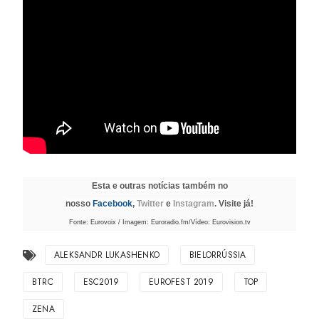
Esta e outras notícias também no
nosso
Facebook
,
Twitter
e
Instagram
. Visite já!
Fonte: Eurovoix / Imagem: Euroradio.fm/Vídeo: Eurovision.tv
ALEKSANDR LUKASHENKO
BIELORRÚSSIA
BTRC
ESC2019
EUROFEST 2019
TOP
ZENA