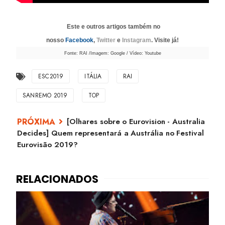
Este e outros artigos também no
nosso
Facebook
,
Twitter
e
Instagram
. Visite já!
Fonte: RAI /Imagem: Google / Vídeo: Youtube
ESC2019
ITÁLIA
RAI
SANREMO 2019
TOP
[Olhares sobre o Eurovision - Australia
Decides] Quem representará a Austrália no Festival
Eurovisão 2019?