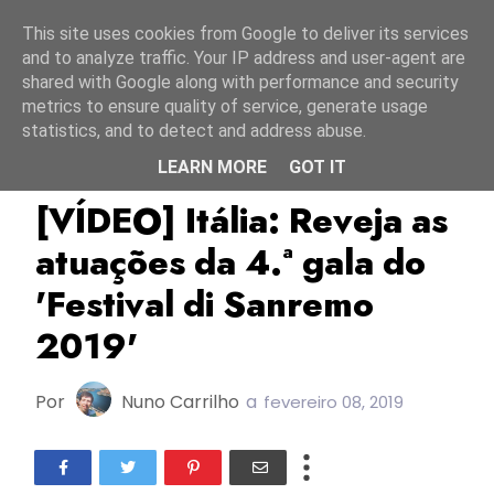
Início
8 agosto 2026
This site uses cookies from Google to deliver its services
and to analyze traffic. Your IP address and user-agent are
shared with Google along with performance and security
metrics to ensure quality of service, generate usage
statistics, and to detect and address abuse.
LEARN MORE
GOT IT
ESC2019
Itália
RAI
[VÍDEO] Itália: Reveja as
atuações da 4.ª gala do
'Festival di Sanremo
2019'
Por
Nuno Carrilho
a
fevereiro 08, 2019