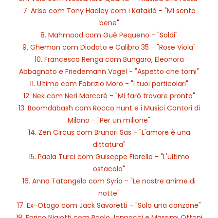
7. Arisa com Tony Hadley com i Kataklò - "Mi sento
bene"
8. Mahmood com Guè Pequeno - "Soldi"
9. Ghemon com Diodato e Calibro 35 - "Rose Viola"
10. Francesco Renga com Bungaro, Eleonora
Abbagnato e Friedemann Vogel - "Aspetto che torni"
11. Ultimo com Fabrizio Moro - "I tuoi particolari"
12. Nek com Neri Marcorè - "Mi farò trovare pronto"
13. Boomdabash com Rocco Hunt e i Musici Cantori di
Milano - "Per un milione"
14. Zen Circus com Brunori Sas - "L'amore è una
dittatura"
15. Paola Turci com Guiseppe Fiorello - "L'ultimo
ostacolo"
16. Anna Tatangelo com Syria - "Le nostre anime di
notte"
17. Ex-Otago com Jack Savoretti - "Solo una canzone"
18. Enrico Nigiotti com Paolo Jannacci e Massimi Ottoni