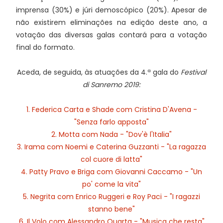
imprensa (30%) e júri demoscópico (20%). Apesar de
não existirem eliminações na edição deste ano, a
votação das diversas galas contará para a votação
final do formato.
Aceda, de seguida, às atuações da 4.ª gala do
Festival
di Sanremo 2019:
1. Federica Carta e Shade com Cristina D'Avena -
"Senza farlo apposta"
2. Motta com Nada - "Dov'è l'Italia"
3. Irama com Noemi e Caterina Guzzanti - "La ragazza
col cuore di latta"
4. Patty Pravo e Briga com Giovanni Caccamo - "Un
po' come la vita"
5. Negrita com Enrico Ruggeri e Roy Paci - "I ragazzi
stanno bene"
6. Il Volo com Alessandro Quarta - "Musica che resta"