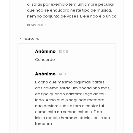
o Isaías por exemplo tem um timbre peculiar
que não se enquadra neste tipo de música,
nem no conjunto de vozes. E ele não é o único.
RESPONDER
RESPOSTAS
Anónimo
13:59
Concordo
Anónimo
14:01
E acho que mesmo algumas partes
dos calema estao um bocadinho mas,
do tipo quando cantam: Faço do teu
lado. Acho que o segundo membro
nao deviam subir o tom e cantar tal
como esta na versao estudio. E ao
inicio aquele hmmmm devia ser tirado
tambem