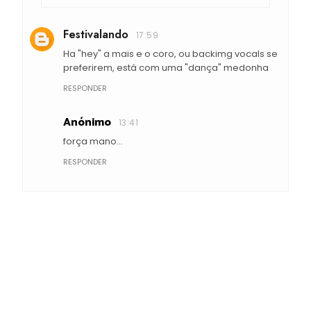
Festivalando
17:59
Ha "hey" a mais e o coro, ou backimg vocals se
preferirem, está com uma "dança" medonha
RESPONDER
Anónimo
13:41
força mano...
RESPONDER