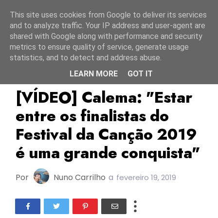
Início
7 agosto 2026
This site uses cookies from Google to deliver its services
and to analyze traffic. Your IP address and user-agent are
shared with Google along with performance and security
metrics to ensure quality of service, generate usage
statistics, and to detect and address abuse.
LEARN MORE
GOT IT
Calema
Escportugal
FC2019
[VÍDEO] Calema: "Estar
entre os finalistas do
Festival da Canção 2019
é uma grande conquista"
Por
Nuno Carrilho
a
fevereiro 19, 2019