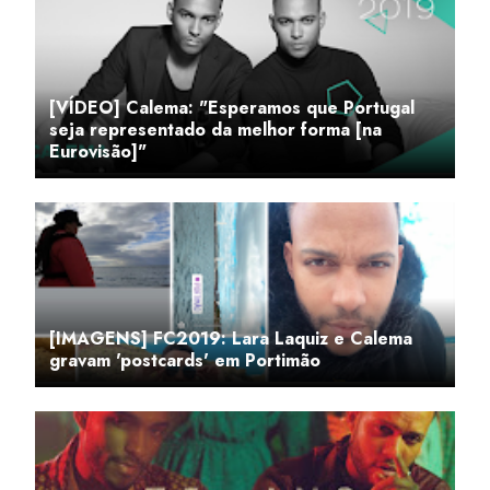
[VÍDEO] Calema: "Esperamos que Portugal
seja representado da melhor forma [na
Eurovisão]"
[IMAGENS] FC2019: Lara Laquiz e Calema
gravam 'postcards' em Portimão