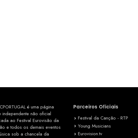
CPORTUGAL é uma página
Parceiros Oficiais
e independente não oficial
Festival da Canção - RTP
cada ao Festival Eurovisão da
Young Musicians
ão e todos os demais eventos
Eurovision.tv
úsica sob a chancela da