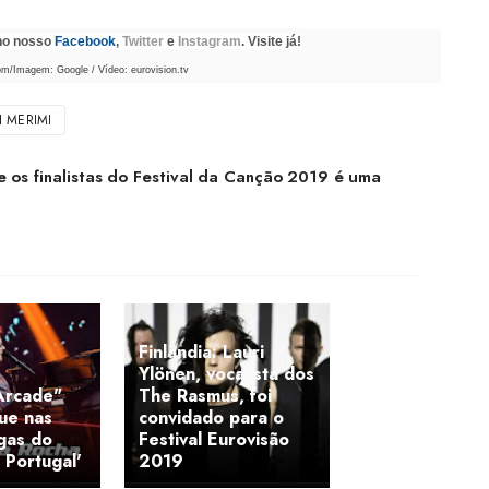
 no nosso
Facebook
,
Twitter
e
Instagram
. Visite já!
om/Imagem: Google / Vídeo: eurovision.tv
I MERIMI
e os finalistas do Festival da Canção 2019 é uma
Finlândia: Lauri
Ylönen, vocalista dos
Arcade"
The Rasmus, foi
ue nas
convidado para o
gas do
Festival Eurovisão
 Portugal'
2019