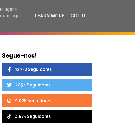
10 agosto 2026
er-agent
rate usage
LEARN MORE
GOT IT
CIAIS
CALENDÁRIO
Segue-nos!
32.352 Seguidores
2.854 Seguidores
9.028 Seguidores
4.675 Seguidores