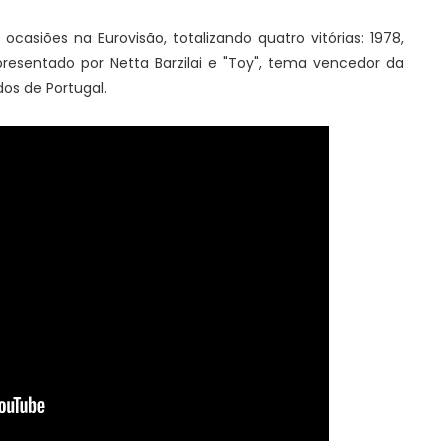
ocasiões na Eurovisão, totalizando quatro vitórias: 1978,
epresentado por Netta Barzilai e "Toy", tema vencedor da
os de Portugal.