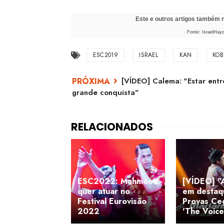
Este e outros artigos também
Fonte: IsraelHay
ESC2019
ISRAEL
KAN
KOB
[VÍDEO] Calema: "Estar entr
grande conquista"
ESC2022: Mahmood
[VÍDEO] "
quer atuar no
em destaq
Festival Eurovisão
Provas Ce
2022
'The Voice