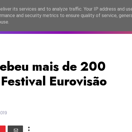
lítica de Privacidade
liver its services and to analyze traffic. Your IP address and us
rmance and security metrics to ensure quality of service, gene
C2026
EASC2026
PORTUGAL
LANÇAMENTOS
ESPE
buse.
cebeu mais de 200
Festival Eurovisão
2019