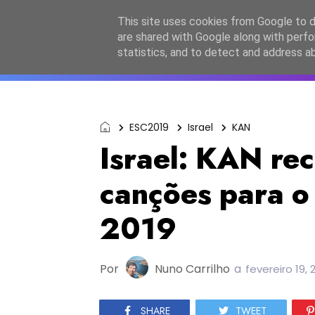
Início
Sobre a equipa
Contactos
Po
This site uses cookies from Google to de
are shared with Google along with perfo
ESC2027
JESC2026
F
statistics, and to detect and address a
ESC2019
Israel
KAN
Israel: KAN re
canções para o 
2019
Por
Nuno Carrilho
a
fevereiro 19, 
SHARE
TWEET