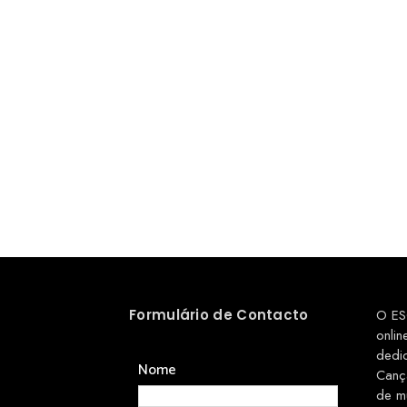
Formulário de Contacto
O ES
onlin
dedi
Nome
Canç
de m