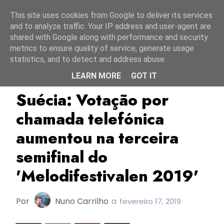
Início
9 agosto 2026
This site uses cookies from Google to deliver its services
and to analyze traffic. Your IP address and user-agent are
shared with Google along with performance and security
metrics to ensure quality of service, generate usage
statistics, and to detect and address abuse.
LEARN MORE
GOT IT
Melodifestivalen 2019
Suécia
SVT
Suécia: Votação por
chamada telefónica
aumentou na terceira
semifinal do
'Melodifestivalen 2019'
Por
Nuno Carrilho
a
fevereiro 17, 2019