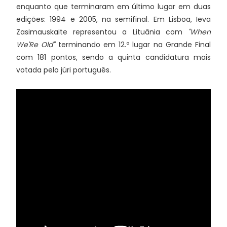
enquanto que terminaram em último lugar em duas
edições: 1994 e 2005, na semifinal. Em Lisboa, Ieva
Zasimauskaite representou a Lituânia com
"When
We'Re Old"
terminando em 12.º lugar na Grande Final
com 181 pontos, sendo a quinta candidatura mais
votada pelo júri português.