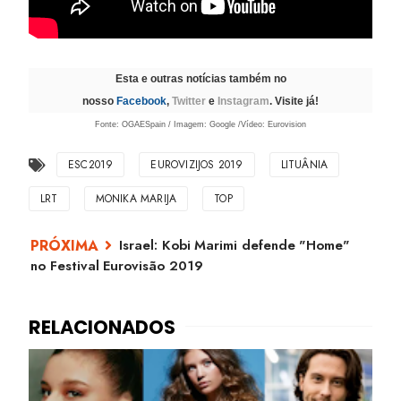
Esta e outras notícias também no
nosso
Facebook
,
Twitter
e
Instagram
. Visite já!
Fonte: OGAESpain / Imagem: Google /Vídeo: Eurovision
ESC2019
EUROVIZIJOS 2019
LITUÂNIA
LRT
MONIKA MARIJA
TOP
Israel: Kobi Marimi defende "Home"
no Festival Eurovisão 2019