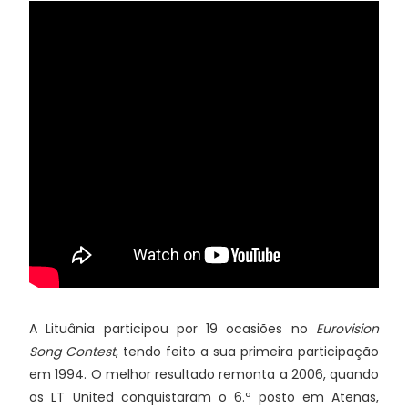
A Lituânia participou por 19 ocasiões no
Eurovision
Song Contest
, tendo feito a sua primeira participação
em 1994. O melhor resultado remonta a 2006, quando
os LT United conquistaram o 6.º posto em Atenas,