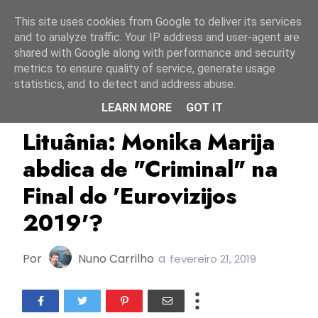
Início
10 agosto 2026
This site uses cookies from Google to deliver its services
and to analyze traffic. Your IP address and user-agent are
shared with Google along with performance and security
metrics to ensure quality of service, generate usage
statistics, and to detect and address abuse.
LEARN MORE
GOT IT
ESC2019
Eurovizijos 2019
Lituânia
Lituânia: Monika Marija
abdica de "Criminal" na
Final do 'Eurovizijos
2019'?
Por
Nuno Carrilho
a
fevereiro 21, 2019