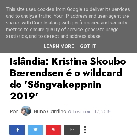
Início
6 agosto 2026
This site uses cookies from Google to deliver its services
and to analyze traffic. Your IP address and user-agent are
shared with Google along with performance and security
metrics to ensure quality of service, generate usage
statistics, and to detect and address abuse.
LEARN MORE
GOT IT
ESC2019
Islândia
RÚV
Islândia: Kristina Skoubo
Bærendsen é o wildcard
do 'Söngvakeppnin
2019'
Por
Nuno Carrilho
a
fevereiro 17, 2019