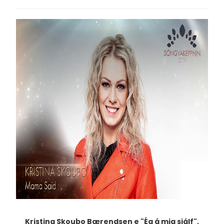
Kristina Skoubo Bærendsen e "Ég á mig sjálf",