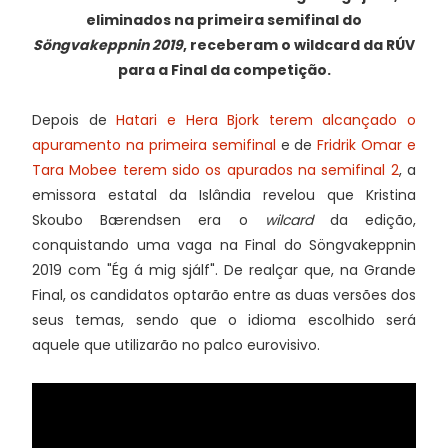
eliminados na primeira semifinal do
Söngvakeppnin 2019
, receberam o wildcard da RÚV
para a Final da competição.
Depois de
Hatari e Hera Bjork terem alcançado o
apuramento na primeira semifinal
e de
Fridrik Omar e
Tara Mobee terem sido os apurados na semifinal 2
, a
emissora estatal da Islândia revelou que Kristina
Skoubo Bærendsen era o
wilcard
da edição,
conquistando uma vaga na Final do Söngvakeppnin
2019 com "Ég á mig sjálf". De realçar que, na Grande
Final, os candidatos optarão entre as duas versões dos
seus temas, sendo que o idioma escolhido será
aquele que utilizarão no palco eurovisivo.