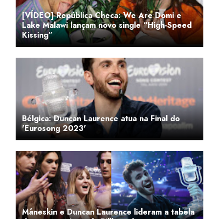
[VÍDEO] República Checa: We Are Domi e
Lake Malawi lançam novo single “High-Speed
Kissing”
Bélgica: Duncan Laurence atua na Final do
'Eurosong 2023'
Måneskin e Duncan Laurence lideram a tabela