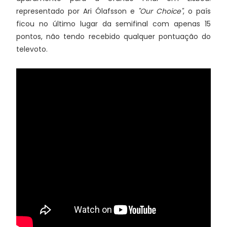
representado por Ari Ólafsson e
"Our Choice"
, o país
ficou no último lugar da semifinal com apenas 15
pontos, não tendo recebido qualquer pontuação do
televoto.