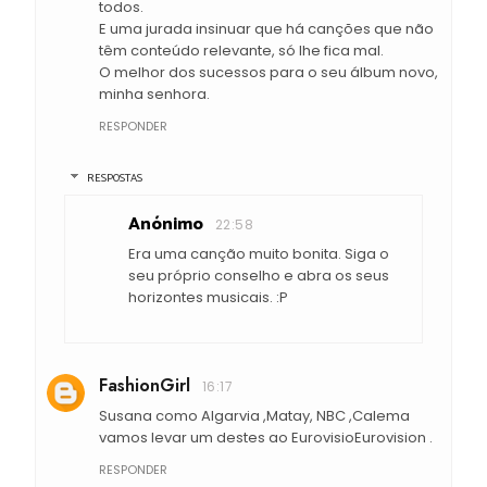
todos.
E uma jurada insinuar que há canções que não
têm conteúdo relevante, só lhe fica mal.
O melhor dos sucessos para o seu álbum novo,
minha senhora.
RESPONDER
RESPOSTAS
Anónimo
22:58
Era uma canção muito bonita. Siga o
seu próprio conselho e abra os seus
horizontes musicais. :P
FashionGirl
16:17
Susana como Algarvia ,Matay, NBC ,Calema
vamos levar um destes ao EurovisioEurovision .
RESPONDER