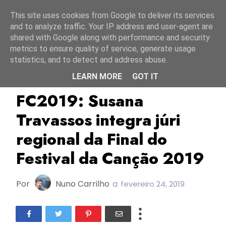
Início
6 agosto 2026
This site uses cookies from Google to deliver its services
and to analyze traffic. Your IP address and user-agent are
shared with Google along with performance and security
metrics to ensure quality of service, generate usage
statistics, and to detect and address abuse.
LEARN MORE
GOT IT
FC2019
RTP
Susana Travassos
FC2019: Susana
Travassos integra júri
regional da Final do
Festival da Canção 2019
Por
Nuno Carrilho
a
fevereiro 24, 2019