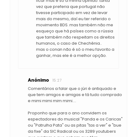
ficar mas é só a minha opinião. tanta
vez que preferia que portugal não
tivesse participado em vez de levar
mais do mesmo, daí eu ter referido o
movimento BDS. mas também não me
esqueço que há países como a rússia
que também não respeitam os direitos
humanos, o caso de Chechênia..
mas o conan não é só o meu favorito a
ganhar, mas ele é a melhor opção.
Anónimo
15:27
Comentários a falar que o júri é antiquado e
que tem amigos e amigas e tá tudo comprado
e mimi mimi mim mimi....
Proponho que para o ano convidem os
espectadores do musical "Panda e os Caricas"
ou "Patrulha Pata" ou as pitas "tas a ver" e "bue
da fixe" da SIC Radical ou os 3289 youtubers