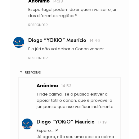
Anónimo
14:38
Escportugal podem dizer quem vai ser o juri
das diferentes regiões?
RESPONDER
Diogo "YOKiO" Maurício
14:46
E o júri não vai deixar o Conan vencer
RESPONDER
RESPOSTAS
Anónimo
14:53
Tinde calma...se o publico estiver a
apoiar totil o conan, que é provável o
juri penso que nso vai ficar indiferente
Diogo "YOKiO" Maurício
17:19
Espero... :P
Já agora, não sou uma pessoa calma