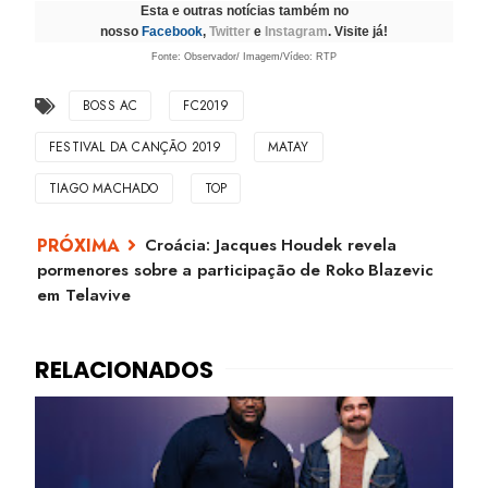
Esta e outras notícias também no
nosso
Facebook
,
Twitter
e
Instagram
. Visite já!
Fonte: Observador/ Imagem/Vídeo: RTP
BOSS AC
FC2019
FESTIVAL DA CANÇÃO 2019
MATAY
TIAGO MACHADO
TOP
Croácia: Jacques Houdek revela
pormenores sobre a participação de Roko Blazevic
em Telavive