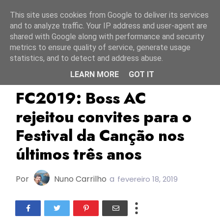
Início
6 agosto 2026
This site uses cookies from Google to deliver its services
and to analyze traffic. Your IP address and user-agent are
shared with Google along with performance and security
metrics to ensure quality of service, generate usage
statistics, and to detect and address abuse.
LEARN MORE
GOT IT
Boss AC
FC2019
Festival Da Canção 2019
FC2019: Boss AC
rejeitou convites para o
Festival da Canção nos
últimos três anos
Por
Nuno Carrilho
a
fevereiro 18, 2019