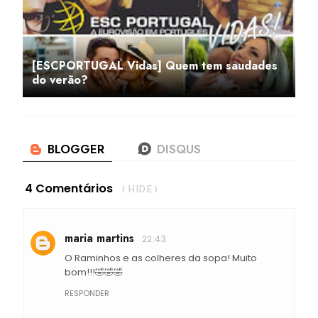
[ESCPORTUGAL Vidas] Quem tem saudades
do verão?
4 Comentários
( HIDE )
maria martins
22:43
O Raminhos e as colheres da sopa! Muito
bom!!!🤣🤣🤣
RESPONDER