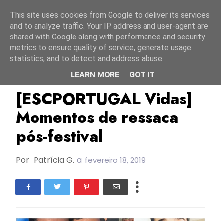
Início
7 agosto 2026
This site uses cookies from Google to deliver its services
and to analyze traffic. Your IP address and user-agent are
shared with Google along with performance and security
metrics to ensure quality of service, generate usage
statistics, and to detect and address abuse.
LEARN MORE
GOT IT
ESC Portugal Vidas
[ESCPORTUGAL Vidas]
Momentos de ressaca
pós-festival
Por
Patrícia G.
a
fevereiro 18, 2019