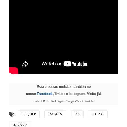
Esta e outras notícias também no
nosso
Facebook
,
Twitter
e
Instagram
. Visite já!
Fonte: EBU/UER/ Imagem: Google /Vídeo: Youtube
EBU/UER
ESC2019
TOP
UA:PBC
UCRÂNIA