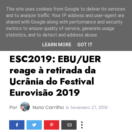
Início
7 agosto 2026
This site uses cookies from Google to deliver its services
and to analyze traffic. Your IP address and user-agent are
shared with Google along with performance and security
metrics to ensure quality of service, generate usage
statistics, and to detect and address abuse.
LEARN MORE
GOT IT
EBU/UER
ESC2019
TOP
ESC2019: EBU/UER
reage à retirada da
Ucrânia do Festival
Eurovisão 2019
Por
Nuno Carrilho
a
fevereiro 27, 2019