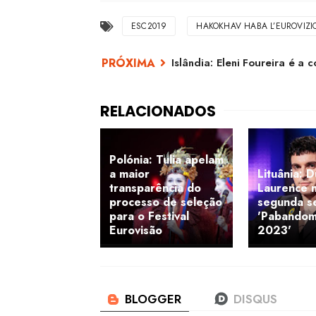
ESC2019
HAKOKHAV HABA L’EUROVIZI
Islândia: Eleni Foureira é a
Polónia: Tulia apelam
a maior
Lituânia: 
transparência do
Laurence n
processo de seleção
segunda se
para o Festival
'Pabandom 
Eurovisão
2023'