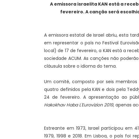
A emissora israelita KAN está a receb
fevereiro. A canção será escolh
A emissora estatal de Israel abriu, esta ta
em representar o país no Festival Eurovisão
local) de 17 de fevereiro, a KAN está a re
sociedade ACUM. As canções não poderão 
cláusula sobre o idioma do tema.
Um comité, composto por seis membros co
quatro definidos pela KAN e dois pela Tedd
24 de fevereiro. A apresentação ao púb
Hakokhav Haba L'Eurovizion 2019
, apenas a
Estreante em 1973, Israel participou em 41 
1979, 1998 e 2018. Em Lisboa, o país foi r