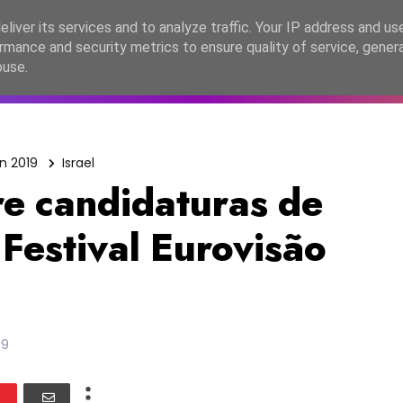
lítica de Privacidade
liver its services and to analyze traffic. Your IP address and us
rmance and security metrics to ensure quality of service, gene
C2026
EASC2026
PORTUGAL
LANÇAMENTOS
ESPE
buse.
n 2019
Israel
re candidaturas de
Festival Eurovisão
19