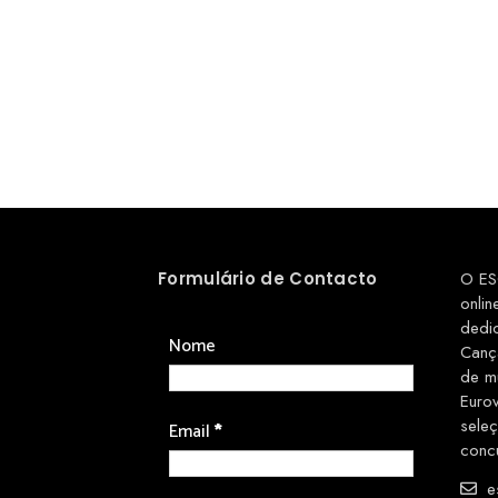
Formulário de Contacto
O ES
onlin
dedi
Nome
Canç
de m
Euro
sele
Email
*
conc
es