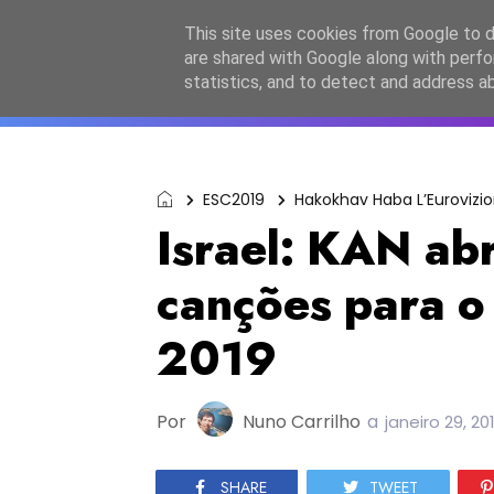
Início
Sobre a equipa
Contactos
Po
This site uses cookies from Google to de
are shared with Google along with perfo
ESC2027
JESC2026
F
statistics, and to detect and address a
ESC2019
Hakokhav Haba L’Eurovizio
Israel: KAN ab
canções para o 
2019
Por
Nuno Carrilho
a
janeiro 29, 20
SHARE
TWEET