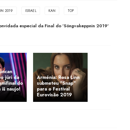
ON 2019
ISRAEL
KAN
TOP
 convidada especial da Final do 'Söngvakeppnin 2019'
Duncan
o júri da
Arménia: Rosa Linn
mifinal do
submeteu "Snap"
iš naujo!
para o Festival
Eurovisão 2019