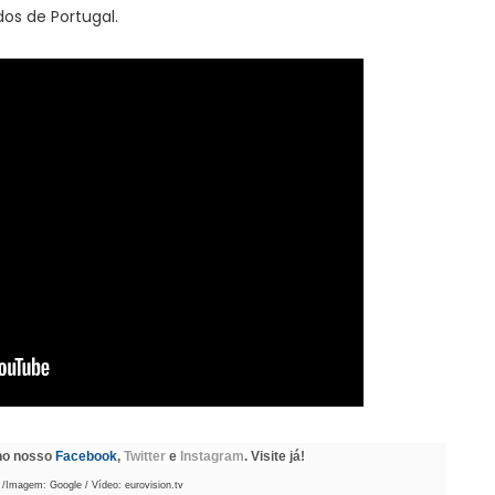
os de Portugal.
 no nosso
Facebook
,
Twitter
e
Instagram
. Visite já!
 /Imagem: Google / Vídeo: eurovision.tv