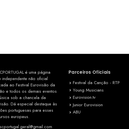
CPORTUGAL é uma página
Parceiros Oficiais
e independente não oficial
Festival da Canção - RTP
cada ao Festival Eurovisão da
Young Musicians
ão e todos os demais eventos
Eurovision.tv
úsica sob a chancela da
visão. Dá especial destaque às
Junior Eurovision
ções portuguesas para esses
ABU
ursos europeus.
cportugal.geral@gmail.com