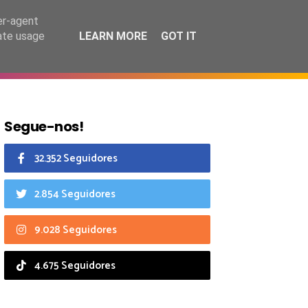
6 agosto 2026
er-agent
rate usage
LEARN MORE
GOT IT
CIAIS
CALENDÁRIO
Segue-nos!
32.352 Seguidores
2.854 Seguidores
9.028 Seguidores
4.675 Seguidores