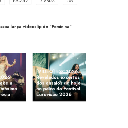
8
ESC2019
ISLÂNDIA
RÚV
essoa lança videoclip de "Feminina"
[VÍDEO] ESC2026:
2026:
Revelados excertos
cebe a
dos ensaios de hoje
 máxima
no palco do Festival
récia
Eurovisão 2026