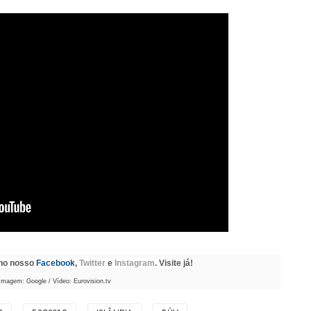
 no nosso
Facebook
,
Twitter
e
Instagram
. Visite já!
Imagem: Google / Vídeo: Eurovision.tv