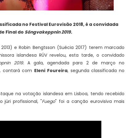
ssificada no Festival Eurovisão 2018, é a convidada
e Final do
Söngvakeppnin 2019.
 2013) e Robin Bengtsson (Suécia 2017) terem marcado
ssora islandesa RÚV revelou, esta tarde, o convidado
pnin 2019.
A gala, agendada para 2 de março no
ís, contará com
Eleni Foureira
, segunda classificada no
taque na votação islandesa em Lisboa, tendo recebido
úri profissional, "
Fuego
" foi a canção eurovisiva mais