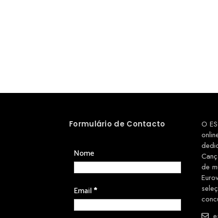
Formulário de Contacto
O ES
onlin
dedi
Nome
Canç
de m
Euro
sele
Email
*
conc
es