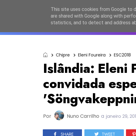
Início
Sobre a equipa
Contactos
Po
This site uses cookies from Google to de
are shared with Google along with perfo
ESC2027
JESC2026
F
statistics, and to detect and address a
Chipre
Eleni Foureira
ESC2018
Islândia: Eleni 
convidada espec
'Söngvakeppni
Por
Nuno Carrilho
a
janeiro 29, 20
SHARE
TWEET