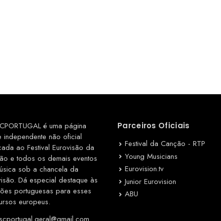
CPORTUGAL é uma página
Parceiros Oficiais
e independente não oficial
Festival da Canção - RTP
cada ao Festival Eurovisão da
Young Musicians
ão e todos os demais eventos
Eurovision.tv
úsica sob a chancela da
visão. Dá especial destaque às
Junior Eurovision
ções portuguesas para esses
ABU
ursos europeus.
cportugal.geral@gmail.com