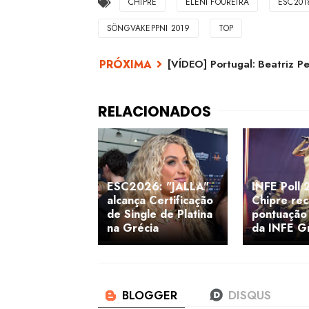
CHIPRE
ELENI FOUREIRA
ESC201
SÖNGVAKEPPNI 2019
TOP
[VÍDEO] Portugal: Beatriz P
ESC2026: "JALLA"
INFE Poll 
alcança Certificação
Chipre re
de Single de Platina
pontuação
na Grécia
da INFE G