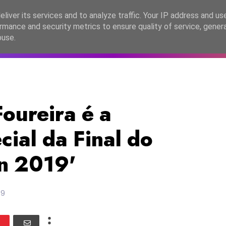
lítica de Privacidade
liver its services and to analyze traffic. Your IP address and us
rmance and security metrics to ensure quality of service, gene
C2026
EASC2026
PORTUGAL
LANÇAMENTOS
ESPE
buse.
Foureira é a
ial da Final do
n 2019'
19