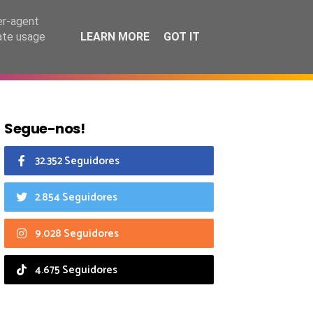
8 agosto 2026
er-agent
rate usage
LEARN MORE
GOT IT
CIAIS
CALENDÁRIO
Segue-nos!
32.352 Seguidores
2.854 Seguidores
9.028 Seguidores
4.675 Seguidores