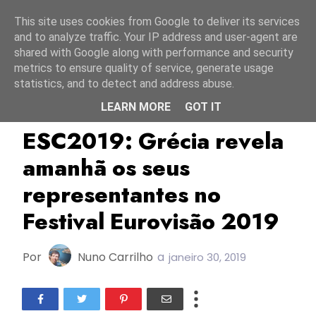
Início
7 agosto 2026
This site uses cookies from Google to deliver its services
and to analyze traffic. Your IP address and user-agent are
shared with Google along with performance and security
metrics to ensure quality of service, generate usage
statistics, and to detect and address abuse.
LEARN MORE
GOT IT
ERT
ESC2019
Grécia
ESC2019: Grécia revela
amanhã os seus
representantes no
Festival Eurovisão 2019
Por
Nuno Carrilho
a
janeiro 30, 2019