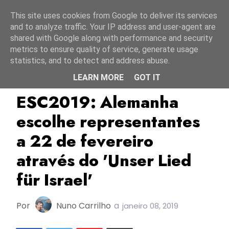
Início
10 agosto 2026
This site uses cookies from Google to deliver its services
and to analyze traffic. Your IP address and user-agent are
shared with Google along with performance and security
metrics to ensure quality of service, generate usage
statistics, and to detect and address abuse.
LEARN MORE
GOT IT
Alemanha
ESC2019
NDR
ESC2019: Alemanha
escolhe representantes
a 22 de fevereiro
através do 'Unser Lied
für Israel'
Por
Nuno Carrilho
a
janeiro 08, 2019