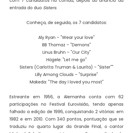
com 7 candidatos na corrida, depois do anúncio da
entrada do duo
Sisters
.
Conheça, de seguida, os 7 candidatos:
Aly Ryan – "Wear your love"
BB Thomaz – "Demons"
Linus Bruhn – "Our City"
Hägele: "Let me go"
Sisters (Carlotta Truman & Laurita) - "Sister""
Lilly Among Clouds – "Surprise"
Makeda: "The day I loved you most"
Estreante em 1956, a Alemanha conta com 62
participações no Festival Eurovisião, tendo apenas
falhado a edição de 1996, conquistando 2 vitórias: em
1982 e em 2010. Com 340 pontos, pontuação que se
traduziu no quarto lugar da Grande Final, o cantor