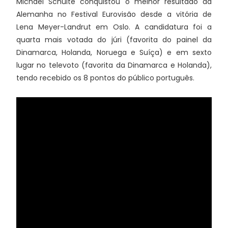
Michael Schulte conquistou o melhor resultado da
Alemanha no Festival Eurovisão desde a vitória de
Lena Meyer-Landrut em Oslo. A candidatura foi a
quarta mais votada do júri (favorita do painel da
Dinamarca, Holanda, Noruega e Suíça) e em sexto
lugar no televoto (favorita da Dinamarca e Holanda),
tendo recebido os 8 pontos do público português.