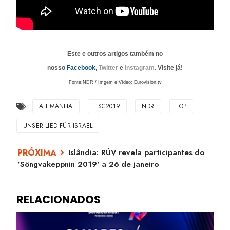
Este e outros artigos também no
nosso
Facebook
,
Twitter
e
Instagram
. Visite já!
Fonte:NDR / Imgem e Vídeo: Eurovision.tv
ALEMANHA
ESC2019
NDR
TOP
UNSER LIED FÜR ISRAEL
Islândia: RÚV revela participantes do
'Söngvakeppnin 2019' a 26 de janeiro