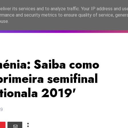
lítica de Privacidade
liver its services and to analyze traffic. Your IP address and us
rmance and security metrics to ensure quality of service, gene
C2026
EASC2026
PORTUGAL
LANÇAMENTOS
ESPE
buse.
nia: Saiba como
rimeira semifinal
ationala 2019'
19