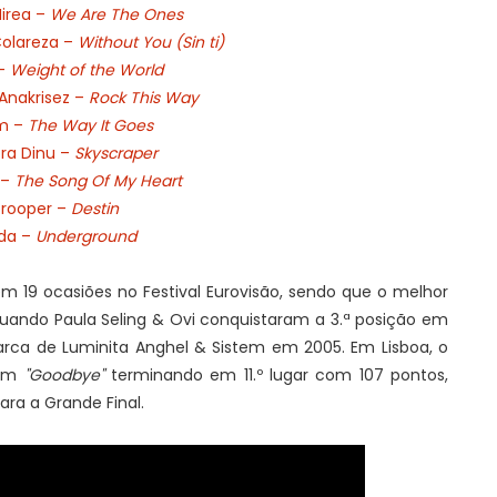
Mirea –
We Are The Ones
Colareza –
Without You (Sin ti)
 -
Weight of the World
nakrisez –
Rock This Way
m –
The Way It Goes
ra Dinu –
Skyscraper
 –
The Song Of My Heart
rooper –
Destin
da –
Underground
m 19 ocasiões no Festival Eurovisão, sendo que o melhor
quando Paula Seling & Ovi conquistaram a 3.ª posição em
marca de Luminita Anghel & Sistem em 2005. Em Lisboa, o
com
"Goodbye"
terminando em 11.º lugar com 107 pontos,
ra a Grande Final.