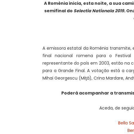
A Roménia inicia, esta noite, a sua cam
semifinal do
Selectia Nationala 2019.
Onz
A emissora estatal da Roménia transmite, e
final nacional romena para o Festival
representante do país em 2003, estão na 
para a Grande Final. A votação está a car
Mihai Georgescu (Miţă), Crina Mardare, And
Poderá acompanhar a transmi
Aceda, de seguid
Bella S
Be