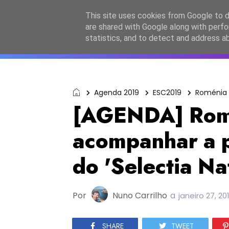
Início
Sobre a equipa
Contactos
Po
This site uses cookies from Google to de
are shared with Google along with perfo
ESC2027
JESC2026
F
statistics, and to detect and address a
Agenda 2019
ESC2019
Roménia
[AGENDA] Romé
acompanhar a p
do 'Selectia N
Por
Nuno Carrilho
a
janeiro 27, 20
SHARE
TWEET