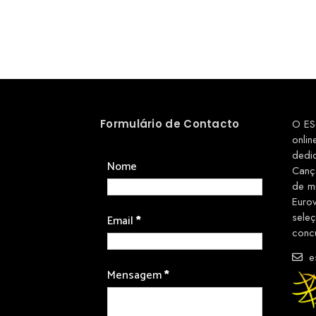
Formulário de Contacto
O ES
onlin
dedi
Nome
Canç
de m
Euro
sele
Email
*
conc
es
Mensagem
*