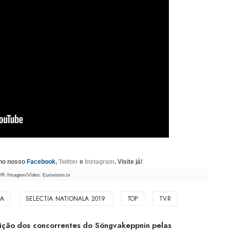
 no nosso
Facebook
,
Twitter
e
Instagram
. Visite já!
VR /Imagem/Vídeo: Eurovision.tv
IA
SELECTIA NATIONALA 2019
TOP
TVR
buição dos concorrentes do Söngvakeppnin pelas