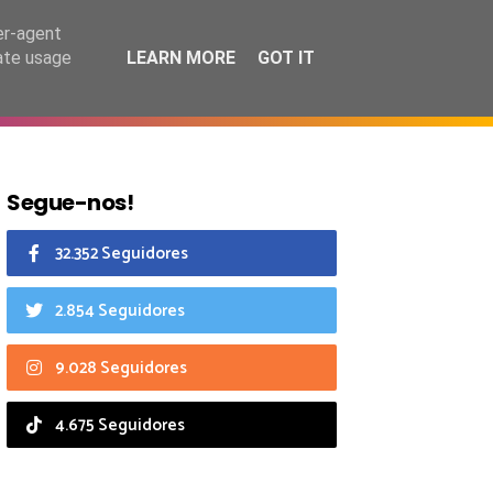
7 agosto 2026
er-agent
rate usage
LEARN MORE
GOT IT
CIAIS
CALENDÁRIO
Segue-nos!
32.352 Seguidores
2.854 Seguidores
9.028 Seguidores
4.675 Seguidores