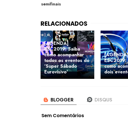
semifinais
[AGENDA]
ESC2019: Saiba
como acompanhar
[AGENDA
todos os eventos do
ESC2019: 
'Super Sábado
como acom
Eurovisivo'
dois event
Sem Comentários