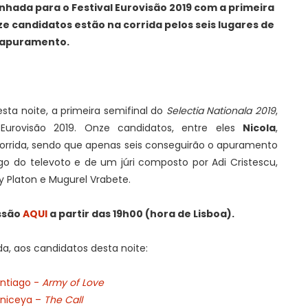
inhada para o Festival Eurovisão 2019 com a primeira
e candidatos estão na corrida pelos seis lugares de
apuramento.
sta noite, a primeira semifinal do
Selectia Nationala 2019
,
 Eurovisão 2019. Onze candidatos, entre eles
Nicola
,
corrida, sendo que apenas seis conseguirão o apuramento
go do televoto e de um júri composto por Adi Cristescu,
y Platon e Mugurel Vrabete.
ssão
AQUI
a partir das 19h00 (hora de Lisboa).
a, aos candidatos desta noite:
antiago -
Army of Love
rniceya –
The Call