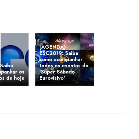
[AGENDA]
ESC2019: Saiba
]
como acompanhar
Saiba
todos os eventos do
panhar os
'Super Sábado
os de hoje
Eurovisivo'