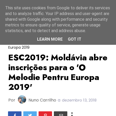
Início
6 agosto 2026
This site uses cookies from Google to deliver its services
and to analyze traffic. Your IP address and user-agent are
shared with Google along with performance and security
metrics to ensure quality of service, generate usage
statistics, and to detect and address abuse.
LEARN MORE
GOT IT
ESC2019
Moldávia
O Melodie Pentru
Europa 2019
ESC2019: Moldávia abre
inscrições para o 'O
Melodie Pentru Europa
2019'
Por
Nuno Carrilho
a
dezembro 13, 2018