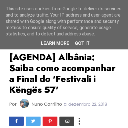
Início
7 agosto 2026
This site uses cookies from Google to deliver its services
and to analyze traffic. Your IP address and user-agent are
shared with Google along with performance and security
metrics to ensure quality of service, generate usage
statistics, and to detect and address abuse.
LEARN MORE
GOT IT
Agenda
Albânia
ESC2019
[AGENDA] Albânia:
Saiba como acompanhar
a Final do 'Festivali i
Këngës 57'
Por
Nuno Carrilho
a
dezembro 22, 2018