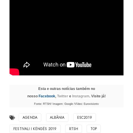
Esta e outras notícias também no
nosso
Facebook
,
Twitter
e
Instagram
. Visite já!
Fonte: RTSH/ Imagem: Google /Vídeo: Eurovisiontv
AGENDA
ALBÂNIA
ESC2019
FESTIVALI I KËNGËS 2019
RTSH
TOP