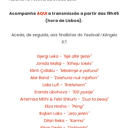
Acompanhe
AQUI
a transmissão a partir das 19h45
(hora de Lisboa).
Aceda, de seguida, aos finalistas do
Festivali i Këngës
57:
Gjergi Leka -
"Një ditë tjetër"
Jonida Maliqi -
"Ktheju tokës"
Klinti Çollaku -
"Mbrëmje e pafund"
Alar Band -
"Dashuria nuk mjafton"
Lidia Lufi -
"Rrëfehem"
Eranda Libohova -
"100 pyetje"
Artemisa Mithi & Febi Shkurti -
"Dua ta besoj"
Eliza Hoxha -
"Peng"
Bojken Lako -
"Jeto jetën"
Dilan Reka -
"Karma"
Elton Deda -
"Qetësisht"