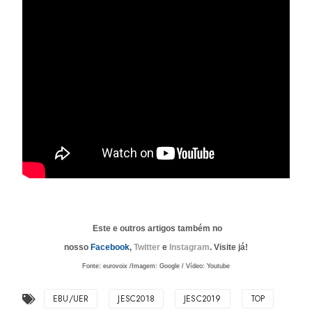
Este e outros artigos também no
nosso
Facebook
,
Twitter
e
Instagram
. Visite já!
Fonte: eurovoix /Imagem: Google / Vídeo: Youtube
EBU/UER
JESC2018
JESC2019
TOP