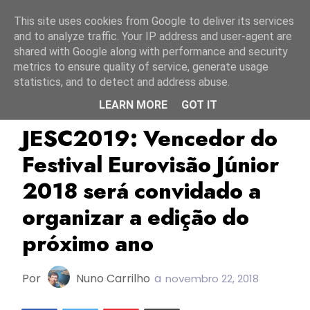
Início
8 agosto 2026
This site uses cookies from Google to deliver its services
and to analyze traffic. Your IP address and user-agent are
shared with Google along with performance and security
metrics to ensure quality of service, generate usage
statistics, and to detect and address abuse.
LEARN MORE
GOT IT
EBU/UER
JESC2018
JESC2019
JESC2019: Vencedor do
Festival Eurovisão Júnior
2018 será convidado a
organizar a edição do
próximo ano
Por
Nuno Carrilho
a
novembro 22, 2018