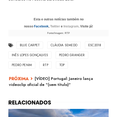
Esta e outras notícias também no
nosso
Facebook
,
Twitter
e
Instagram
. Visite já!
Fonte/Imagem: RTP
BLUE CARPET
CLÁUDIA SEMEDO
ESC2018
INÊS LOPES GONÇALVES
PEDRO GRANGER
PEDRO PENIM
RTP
TOP
[VÍDEO] Portugal: Janeiro lança
videoclip oficial de "(sem título)"