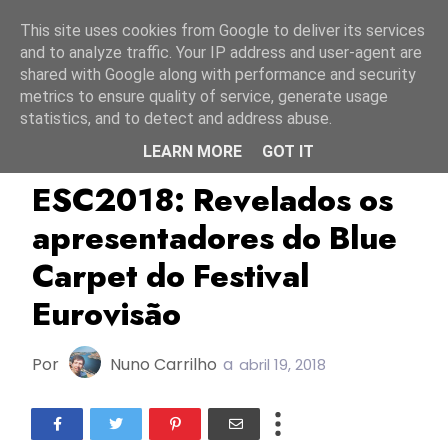
Início
6 agosto 2026
This site uses cookies from Google to deliver its services
and to analyze traffic. Your IP address and user-agent are
shared with Google along with performance and security
metrics to ensure quality of service, generate usage
statistics, and to detect and address abuse.
LEARN MORE
GOT IT
Blue Carpet
Cláudia Semedo
ESC2018
ESC2018: Revelados os
apresentadores do Blue
Carpet do Festival
Eurovisão
Por
Nuno Carrilho
a
abril 19, 2018