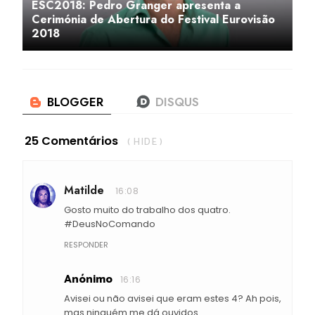
ESC2018: Pedro Granger apresenta a
Cerimónia de Abertura do Festival Eurovisão
2018
25 Comentários
( HIDE )
Matilde
16:08
Gosto muito do trabalho dos quatro.
#DeusNoComando
RESPONDER
Anónimo
16:16
Avisei ou não avisei que eram estes 4? Ah pois,
mas ninguém me dá ouvidos