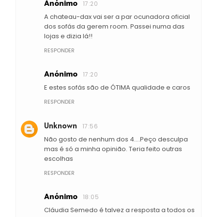
Anónimo
17:20
A chateau-dax vai ser a par ocunadora oficial
dos sofás da gerem room. Passei numa das
lojas e dizia lá!!
RESPONDER
Anónimo
17:20
E estes sofás são de ÓTIMA qualidade e caros
RESPONDER
Unknown
17:56
Não gosto de nenhum dos 4....Peço desculpa
mas é só a minha opinião. Teria feito outras
escolhas
RESPONDER
Anónimo
18:05
Cláudia Semedo é talvez a resposta a todos os