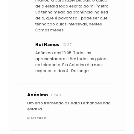
manobra para fazer piadas. O guião
dela estará todo escrito ao milímetro.
Só tenho medo da pronúncia inglesa
dela, que é pavorosa... pode ser que
tenha tido aulas intensivas, nestes
últimos meses.
Rui Ramos
10:37
Anônimo das 10.05. Todas as
apresentadoras têm todos os guioes
no teleponto. E a Catarina é a mais
experiente das 4 . De longe
Anónimo
01:40
Um erro tremendo o Pedro Fernandes não
estar lá.
RESPONDER