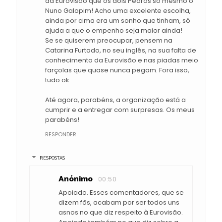
da Eurovisão que os dois Pedros só mesmo o
Nuno Galopim! Acho uma excelente escolha,
ainda por cima era um sonho que tinham, só
ajuda a que o empenho seja maior ainda!
Se se quiserem preocupar, pensem na
Catarina Furtado, no seu inglês, na sua falta de
conhecimento da Eurovisão e nas piadas meio
farçolas que quase nunca pegam. Fora isso,
tudo ok.
Até agora, parabéns, a organização está a
cumprir e a entregar com surpresas. Os meus
parabéns!
RESPONDER
RESPOSTAS
Anónimo
00:50
Apoiado. Esses comentadores, que se
dizem fãs, acabam por ser todos uns
asnos no que diz respeito à Eurovisão.