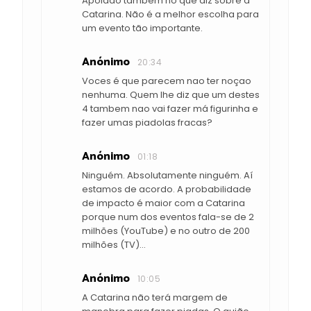
Apoiado também no que diz sobre a
Catarina. Não é a melhor escolha para
um evento tão importante.
Anónimo
20:34
Voces é que parecem nao ter noçao
nenhuma. Quem lhe diz que um destes
4 tambem nao vai fazer má figurinha e
fazer umas piadolas fracas?
Anónimo
01:18
Ninguém. Absolutamente ninguém. Aí
estamos de acordo. A probabilidade
de impacto é maior com a Catarina
porque num dos eventos fala-se de 2
milhões (YouTube) e no outro de 200
milhões (TV)...
Anónimo
10:05
A Catarina não terá margem de