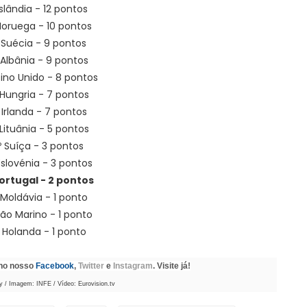
 Islândia - 12 pontos
Noruega - 10 pontos
 Suécia - 9 pontos
 Albânia - 9 pontos
eino Unido - 8 pontos
 Hungria - 7 pontos
 Irlanda - 7 pontos
 Lituânia - 5 pontos
º Suíça - 3 pontos
Eslovénia - 3 pontos
Portugal - 2 pontos
 Moldávia - 1 ponto
São Marino - 1 ponto
 Holanda - 1 ponto
 no nosso
Facebook
,
Twitter
e
Instagram
. Visite já!
 / Imagem: INFE / Vídeo: Eurovision.tv