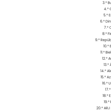
3.º B
4.º 
5.º 
6.º D
7.º 
8.º F
9.º Repú
10.º
11.º B
12.º 
13.º
14.º 
15.º A
16.º 
17.º
18.º
19.º
20.º ARJ