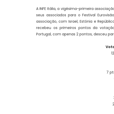
A INFE Itália, a vigésima-primeira associaç
seus associados para o Festival Eurovi
associação, com Israel, Estónia e Repúbli
recebeu os primeiros pontos da votaçã
Portugal, com apenas 2 pontos, desceu para
Vota
1
7 p