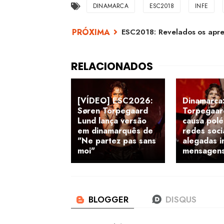
DINAMARCA
ESC2018
INFE
ESC2018: Revelados os apre
[VÍDEO] ESC2026:
Dinamarca
Søren Torpegaard
Torpegaar
Lund lança versão
causa polé
em dinamarquês de
redes soci
"Ne partez pas sans
alegadas 
moi"
mensagens 