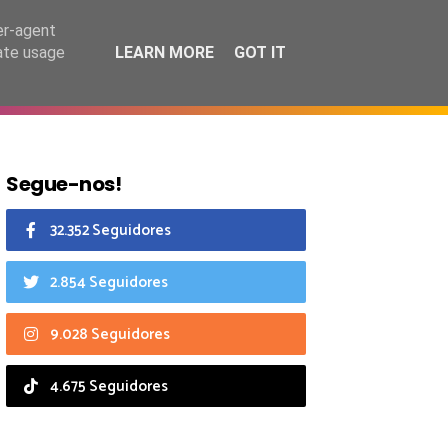
7 agosto 2026
er-agent
rate usage
LEARN MORE
GOT IT
CIAIS
CALENDÁRIO
Segue-nos!
32.352 Seguidores
2.854 Seguidores
9.028 Seguidores
4.675 Seguidores