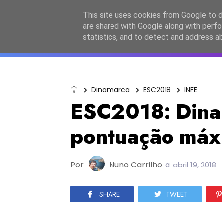
Início
Sobre a equipa
Contactos
Po
This site uses cookies from Google to de
are shared with Google along with perfo
ESC2027
JESC2026
F
statistics, and to detect and address a
Dinamarca
ESC2018
INFE
ESC2018: Dina
pontuação máxi
Por
Nuno Carrilho
a
abril 19, 2018
SHARE
TWEET