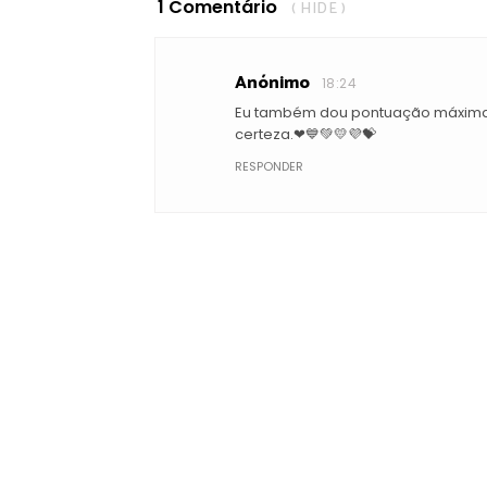
1 Comentário
( HIDE )
Anónimo
18:24
Eu também dou pontuação máxima a
certeza.❤💙💚💛💜💝
RESPONDER