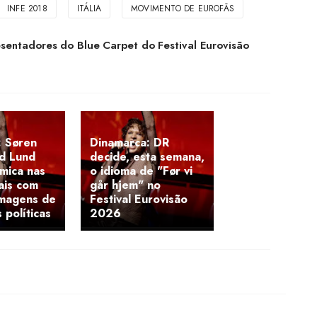
INFE 2018
ITÁLIA
MOVIMENTO DE EUROFÃS
sentadores do Blue Carpet do Festival Eurovisão
: Søren
Dinamarca: DR
d Lund
decide, esta semana,
mica nas
o idioma de "Før vi
ais com
går hjem" no
imagens de
Festival Eurovisão
políticas
2026