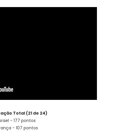
cação Total (21 de 24)
 Israel - 177 pontos
França - 107 pontos