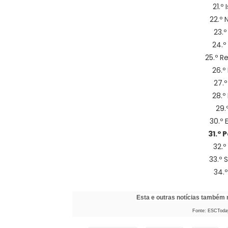
21.º
22.º 
23.º
24.º
25.º R
26.º
27.º
28.º
29.
30.º 
31.º 
32.º
33.º 
34.º
Esta e outras notícias também
Fonte: ESCToday