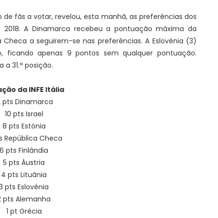
ão de fãs a votar, revelou, esta manhã, as preferências dos
são 2018. A Dinamarca recebeu a pontuação máxima da
ca Checa a seguirem-se nas preferências. A Eslovénia (3)
o, ficando apenas 9 pontos sem qualquer pontuação.
 a 31.ª posição.
ção da INFE Itália
2 pts Dinamarca
10 pts Israel
8 pts Estónia
ts República Checa
6 pts Finlândia
5 pts Áustria
4 pts Lituânia
3 pts Eslovénia
2 pts Alemanha
1 pt Grécia