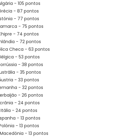
ulgária - 105 pontos
Grécia - 87 pontos
Estónia - 77 pontos
inamarca - 75 pontos
Chipre - 74 pontos
inlândia - 72 pontos
blica Checa - 63 pontos
 Bélgica - 53 pontos
ielorrússia - 38 pontos
Austrália - 35 pontos
 Áustria - 33 pontos
Alemanha - 32 pontos
zerbaijão - 26 pontos
Ucrânia - 24 pontos
 Itália - 24 pontos
 Espanha - 13 pontos
 Polónia - 13 pontos
 Macedónia - 13 pontos