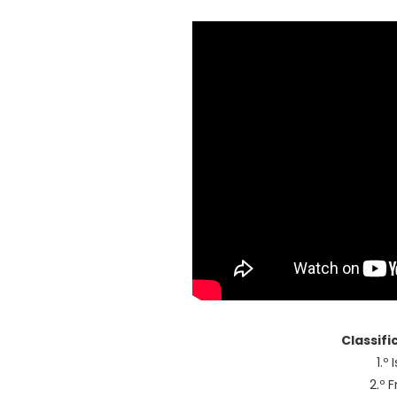
Classifi
1.º
2.º 