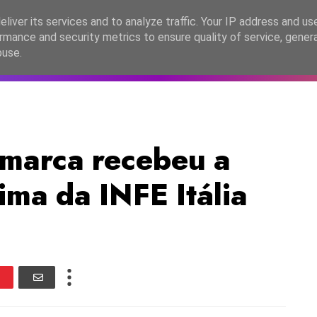
lítica de Privacidade
liver its services and to analyze traffic. Your IP address and us
rmance and security metrics to ensure quality of service, gene
C2026
EASC2026
PORTUGAL
LANÇAMENTOS
ESPE
buse.
marca recebeu a
ma da INFE Itália