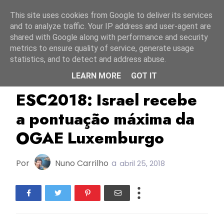
Início
8 agosto 2026
This site uses cookies from Google to deliver its services
and to analyze traffic. Your IP address and user-agent are
shared with Google along with performance and security
metrics to ensure quality of service, generate usage
statistics, and to detect and address abuse.
LEARN MORE
GOT IT
ESC2018
Israel
Luxemburgo
ESC2018: Israel recebe
a pontuação máxima da
OGAE Luxemburgo
Por
Nuno Carrilho
a
abril 25, 2018