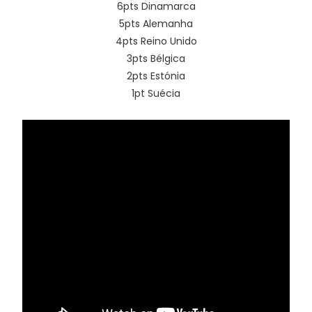
6pts Dinamarca
5pts Alemanha
4pts Reino Unido
3pts Bélgica
2pts Estónia
1pt Suécia