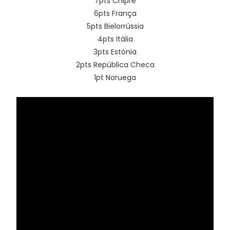
7pts Chipre
6pts França
5pts Bielorrússia
4pts Itália
3pts Estónia
2pts República Checa
1pt Noruega