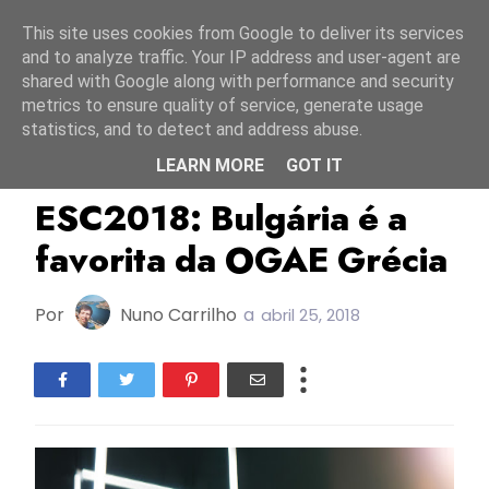
Início
8 agosto 2026
This site uses cookies from Google to deliver its services
and to analyze traffic. Your IP address and user-agent are
shared with Google along with performance and security
metrics to ensure quality of service, generate usage
statistics, and to detect and address abuse.
LEARN MORE
GOT IT
Bulgária
ESC2018
Grécia
ESC2018: Bulgária é a
favorita da OGAE Grécia
Por
Nuno Carrilho
a
abril 25, 2018