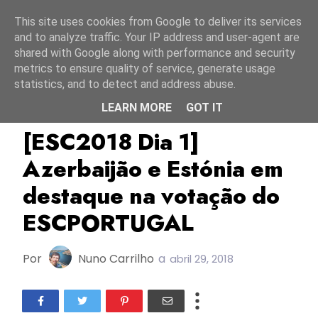
Início
8 agosto 2026
This site uses cookies from Google to deliver its services
and to analyze traffic. Your IP address and user-agent are
shared with Google along with performance and security
metrics to ensure quality of service, generate usage
statistics, and to detect and address abuse.
LEARN MORE
GOT IT
Ensaios
Ensaios ESC2018
ESC2018
[ESC2018 Dia 1]
Azerbaijão e Estónia em
destaque na votação do
ESCPORTUGAL
Por
Nuno Carrilho
a
abril 29, 2018