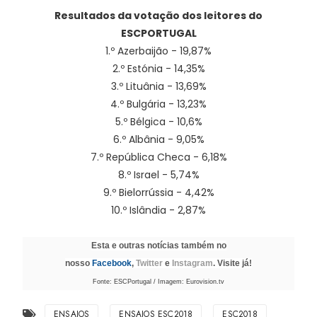
Resultados da votação dos leitores do
ESCPORTUGAL
1.º Azerbaijão - 19,87%
2.º Estónia - 14,35%
3.º Lituânia - 13,69%
4.º Bulgária - 13,23%
5.º Bélgica - 10,6%
6.º Albânia - 9,05%
7.º República Checa - 6,18%
8.º Israel - 5,74%
9.º Bielorrússia - 4,42%
10.º Islândia - 2,87%
Esta e outras notícias também no
nosso
Facebook
,
Twitter
e
Instagram
. Visite já!
Fonte: ESCPortugal / Imagem: Eurovision.tv
ENSAIOS
ENSAIOS ESC2018
ESC2018