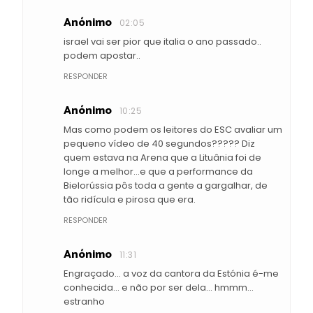
Anónimo
02:05
israel vai ser pior que italia o ano passado..
podem apostar..
RESPONDER
Anónimo
10:25
Mas como podem os leitores do ESC avaliar um
pequeno vídeo de 40 segundos????? Diz
quem estava na Arena que a Lituânia foi de
longe a melhor...e que a performance da
Bielorússia pôs toda a gente a gargalhar, de
tão ridícula e pirosa que era.
RESPONDER
Anónimo
11:31
Engraçado... a voz da cantora da Estónia é-me
conhecida... e não por ser dela... hmmm...
estranho