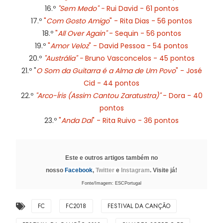
16.º
"Sem Medo" -
Rui David - 61 pontos
17.º
"
Com Gosto Amigo
" - Rita Dias - 56 pontos
18.º
"
All Over Again"
- Sequin - 56 pontos
19.º
"
Amor Veloz
" - David Pessoa - 54 pontos
20.º
"Austrália" -
Bruno Vasconcelos - 45 pontos
21.º "
O Som da Guitarra é a Alma de Um Povo
" - José
Cid - 44 pontos
22.º
"Arco-Íris (Assim Cantou Zaratustra)"
- Dora - 40
pontos
23.º
"
Anda Daí
" - Rita Ruivo - 36 pontos
Este e outros artigos também no
nosso
Facebook
,
Twitter
e
Instagram
. Visite já!
Fonte/Imagem: ESCPortugal
FC
FC2018
FESTIVAL DA CANÇÃO