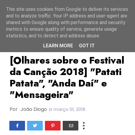
Início
8 agosto 2026
This site uses cookies from Google to deliver its services
and to analyze traffic. Your IP address and user-agent are
shared with Google along with performance and security
metrics to ensure quality of service, generate usage
statistics, and to detect and address abuse.
LEARN MORE
GOT IT
FC
FC2018
Festival Da Canção
[Olhares sobre o Festival
da Canção 2018] "Patati
Patata", "Anda Daí" e
"Mensageira"
Por
João Diogo
a
março 01, 2018