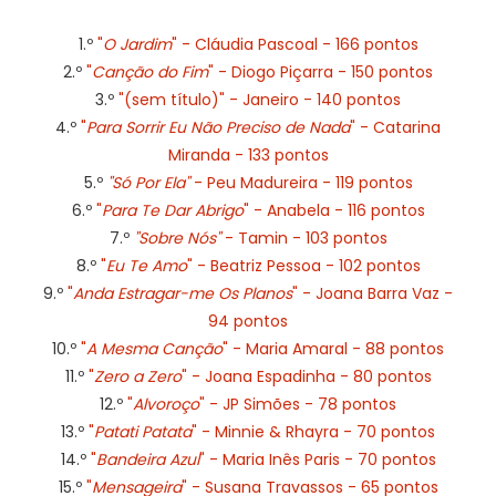
1.º
"
O Jardim
" - Cláudia Pascoal - 166 pontos
2.º
"
Canção do Fim
" - Diogo Piçarra - 150 pontos
3.º
"(sem título)" - Janeiro - 140 pontos
4.º
"
Para Sorrir Eu Não Preciso de Nada
" - Catarina
Miranda - 133 pontos
5.º
"Só Por Ela"
- Peu Madureira - 119 pontos
6.º
"
Para Te Dar Abrigo
" - Anabela - 116 pontos
7.º
"Sobre Nós"
- Tamin - 103 pontos
8.º
"
Eu Te Amo
" - Beatriz Pessoa - 102 pontos
9.º
"
Anda Estragar-me Os Planos
" - Joana Barra Vaz -
94 pontos
10.º
"
A Mesma Canção
" - Maria Amaral - 88 pontos
11.º
"
Zero a Zero
" - Joana Espadinha - 80 pontos
12.º
"
Alvoroço
" - JP Simões - 78 pontos
13.º
"
Patati Patata
" - Minnie & Rhayra - 70 pontos
14.º
"
Bandeira Azul
" - Maria Inês Paris - 70 pontos
15.º
"
Mensageira
" - Susana Travassos - 65 pontos