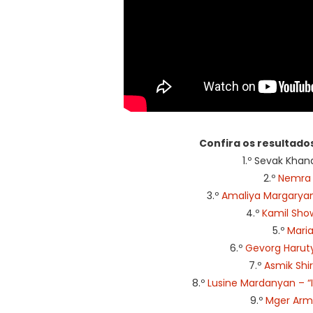
Confira os resultados
1.º Sevak Kha
2.º
Nemra –
3.º
Amaliya Margaryan 
4.º
Kamil Show
5.º
Mari
6.º
Gevorg Harut
7.º
Asmik Shi
8.º
Lusine Mardanyan – “
9.º
Mger Arme