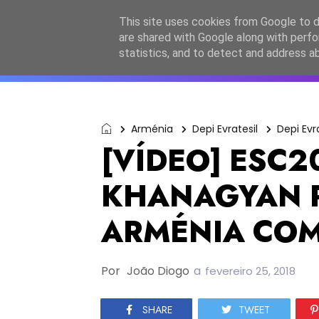
Início
Sobre a equipa
Contactos
Po
This site uses cookies from Google to de
are shared with Google along with perfo
ESC2027
JESC2026
F
statistics, and to detect and address a
Arménia
Depi Evratesil
Depi Evr
[VÍDEO] ESC2
KHANAGYAN R
ARMÉNIA COM
Por
João Diogo
a
fevereiro 25, 2018
SHARE
TWEET