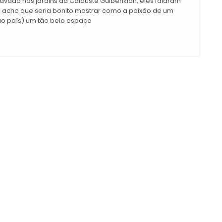
avado nos jardins da Calouste Gulbenkian, eles falaram
e acho que seria bonito mostrar como a paixão de um
ao país) um tão belo espaço