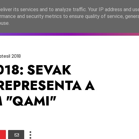
lítica de Privacidade
liver its services and to analyze traffic. Your IP address and us
rmance and security metrics to ensure quality of service, gene
C2026
EASC2026
PORTUGAL
LANÇAMENTOS
ESPE
buse.
atesil 2018
018: SEVAK
EPRESENTA A
 "QAMI"