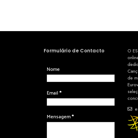
Formulário de Contacto
O ES
onlin
dedi
Nome
Canç
de m
Euro
sele
Email
*
conc
es
Mensagem
*