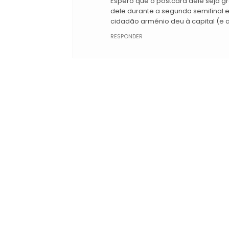
Espero que o postcard dele seja gr
dele durante a segunda semifinal 
cidadão arménio deu à capital (e 
RESPONDER