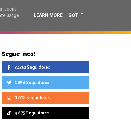
7 agosto 2026
er-agent
rate usage
LEARN MORE
GOT IT
CIAIS
CALENDÁRIO
Segue-nos!
32.352 Seguidores
2.854 Seguidores
9.028 Seguidores
4.675 Seguidores