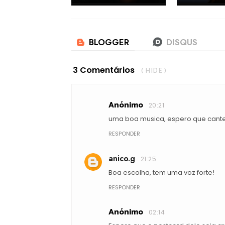
3 Comentários
( HIDE )
Anónimo
20:21
uma boa musica, espero que cant
RESPONDER
anico.g
21:25
Boa escolha, tem uma voz forte!
RESPONDER
Anónimo
02:14