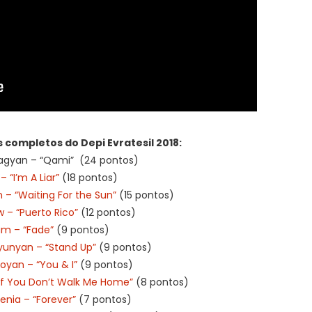
 completos do Depi Evratesil 2018:
nagyan – “Qami” (24 pontos)
 “I’m A Liar”
(18 pontos)
– “Waiting For the Sun”
(15 pontos)
 – “Puerto Rico”
(12 pontos)
am – “Fade”
(9 pontos)
yunyan – “Stand Up”
(9 pontos)
royan – “You & I”
(9 pontos)
If You Don’t Walk Me Home”
(8 pontos)
nia – “Forever”
(7 pontos)