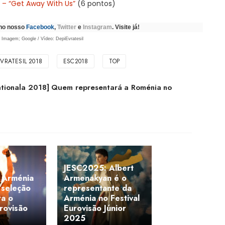
 – “Get Away With Us”
(6 pontos)
 no nosso
Facebook
,
Twitter
e
Instagram
. Visite já!
Imagem; Google / Vídeo: DepiEvratesil
EVRATESIL 2018
ESC2018
TOP
Nationala 2018] Quem representará a Roménia no
JESC2025: Albert
 Arménia
Armenakyan é o
 seleção
representante da
ra o
Arménia no Festival
urovisão
Eurovisão Júnior
2025