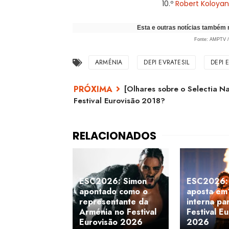
10.º
Robert Koloyan
Esta e outras notícias também
Fonte: AMPTV / 
ARMÉNIA
DEPI EVRATESIL
DEPI 
[Olhares sobre o Selectia 
Festival Eurovisão 2018?
ESC2026: Simon
ESC2026:
apontado como o
aposta em
representante da
interna pa
Arménia no Festival
Festival E
Eurovisão 2026
2026