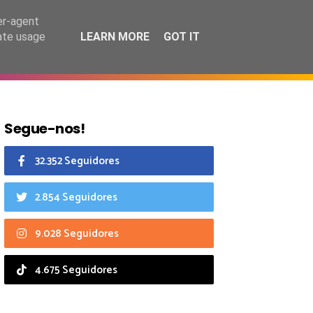
6 agosto 2026
er-agent
rate usage
LEARN MORE
GOT IT
CIAIS
CALENDÁRIO
Segue-nos!
32.352 Seguidores
2.854 Seguidores
9.028 Seguidores
4.675 Seguidores