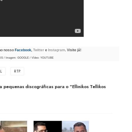
 no nosso
Facebook
,
Twitter
e
Instagram
. Visite já!
IS / Imagem: GOOGLE / Vídeo: YOUTUBE
L
RTP
a pequenas discográficas para o "Ellinikos Tellikos