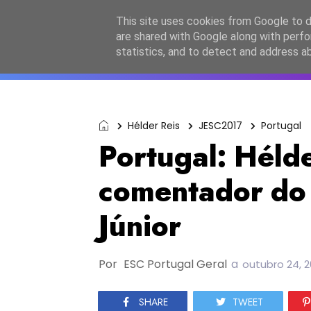
Início
Sobre a equipa
Contactos
Po
This site uses cookies from Google to de
are shared with Google along with perfo
ESC2027
JESC2026
F
statistics, and to detect and address a
Hélder Reis
JESC2017
Portugal
Portugal: Hélde
comentador do 
Júnior
Por
ESC Portugal Geral
a
outubro 24, 2
SHARE
TWEET