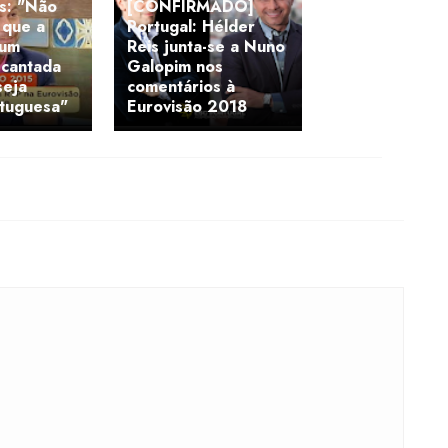
s: "Não
[CONFIRMADO]
 que a
Portugal: Hélder
 um
Reis junta-se a Nuno
 cantada
Galopim nos
seja
comentários à
tuguesa"
Eurovisão 2018