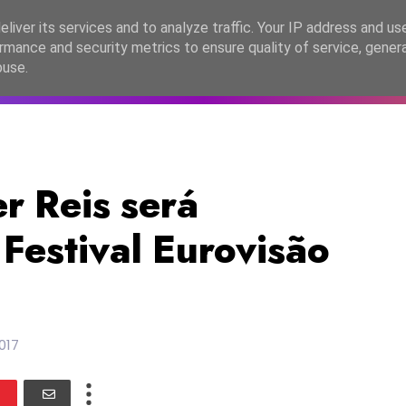
lítica de Privacidade
liver its services and to analyze traffic. Your IP address and us
rmance and security metrics to ensure quality of service, gene
C2026
EASC2026
PORTUGAL
LANÇAMENTOS
ESPE
buse.
r Reis será
Festival Eurovisão
017