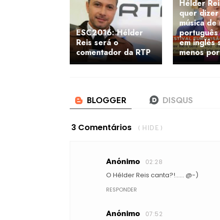
Hélder Rei
quer dizer
música de
ESC2016: Hélder
português
Reis será o
em inglês 
comentador da RTP
menos por
3 Comentários
( HIDE )
Anónimo
02:28
O Hélder Reis canta?!...... @-)
RESPONDER
Anónimo
07:52