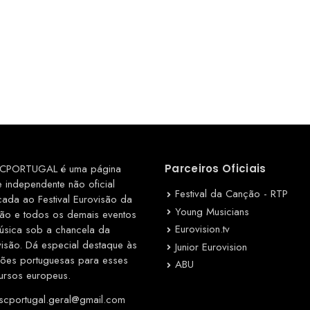
CPORTUGAL é uma página
Parceiros Oficiais
e independente não oficial
Festival da Canção - RTP
cada ao Festival Eurovisão da
Young Musicians
ão e todos os demais eventos
Eurovision.tv
úsica sob a chancela da
visão. Dá especial destaque às
Junior Eurovision
ções portuguesas para esses
ABU
ursos europeus.
cportugal.geral@gmail.com