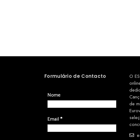
Formulário de Contacto
O ES
onlin
dedi
Nome
Canç
de m
Euro
sele
Email
*
conc
es