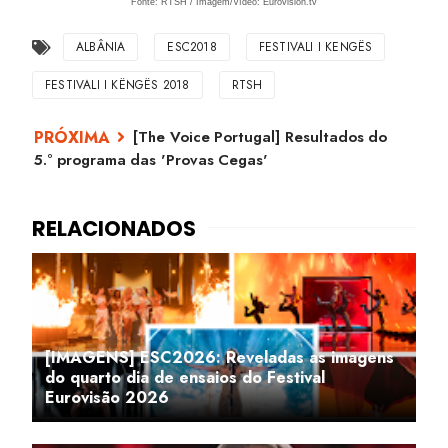
Fonte: RTSH / Imagem/Vídeo: Eurovision.tv
ALBÂNIA
ESC2018
FESTIVALI I KENGËS
FESTIVALI I KËNGËS 2018
RTSH
[The Voice Portugal] Resultados do
5.º programa das 'Provas Cegas'
[IMAGENS] ESC2026: Reveladas as imagens
do quarto dia de ensaios do Festival
Eurovisão 2026