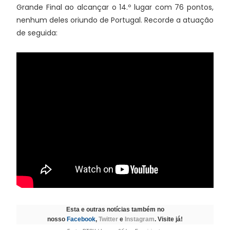
Grande Final ao alcançar o 14.º lugar com 76 pontos,
nenhum deles oriundo de Portugal. Recorde a atuação
de seguida:
Esta e outras notícias também no
nosso
Facebook
,
Twitter
e
Instagram
. Visite já!