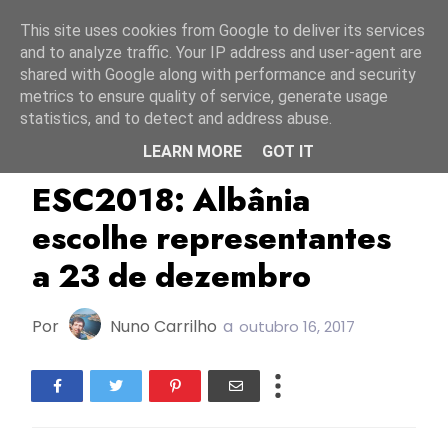
Início
6 agosto 2026
This site uses cookies from Google to deliver its services
and to analyze traffic. Your IP address and user-agent are
shared with Google along with performance and security
metrics to ensure quality of service, generate usage
statistics, and to detect and address abuse.
LEARN MORE
GOT IT
Albânia
ESC2018
Festivali I Kengës
ESC2018: Albânia
escolhe representantes
a 23 de dezembro
Por
Nuno Carrilho
a
outubro 16, 2017