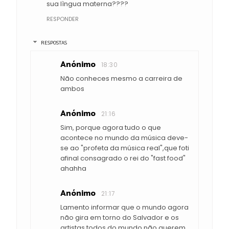
sua lìngua materna????
RESPONDER
RESPOSTAS
Anónimo
18:30
Não conheces mesmo a carreira de
ambos
Anónimo
21:16
Sim, porque agora tudo o que
acontece no mundo da música deve-
se ao "profeta da música real",que foti
afinal consagrado o rei do "fast food"
ahahha
Anónimo
21:17
Lamento informar que o mundo agora
não gira em torno do Salvador e os
artistas todos do mundo não querem