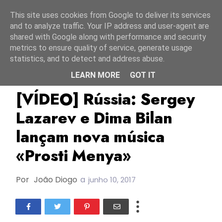
Início
8 agosto 2026
This site uses cookies from Google to deliver its services
and to analyze traffic. Your IP address and user-agent are
shared with Google along with performance and security
metrics to ensure quality of service, generate usage
statistics, and to detect and address abuse.
LEARN MORE
GOT IT
Dima Bilan
ESC2006
ESC2008
[VÍDEO] Rússia: Sergey
Lazarev e Dima Bilan
lançam nova música
«Prosti Menya»
Por
João Diogo
a
junho 10, 2017