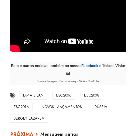
Esta e outras notícias também no nosso
Facebook
e
Twitter
. Visite
já!
Fonte e Imagem: Eurovisionary / Vídeo: YouTube
DIMA BILAN
ESC2006
ESC2008
ESC2016
NOVOS LANÇAMENTOS
RÚSSIA
SERGEY LAZAREV
Mensagem antiga