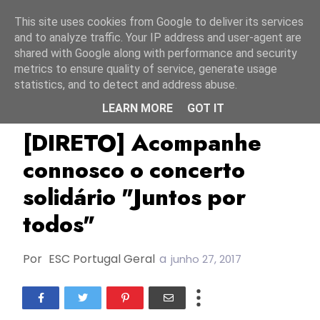
Início
7 agosto 2026
This site uses cookies from Google to deliver its services
and to analyze traffic. Your IP address and user-agent are
shared with Google along with performance and security
metrics to ensure quality of service, generate usage
statistics, and to detect and address abuse.
LEARN MORE
GOT IT
Juntos Por Todos
RTP
SIC
[DIRETO] Acompanhe
connosco o concerto
solidário "Juntos por
todos"
Por
ESC Portugal Geral
a
junho 27, 2017