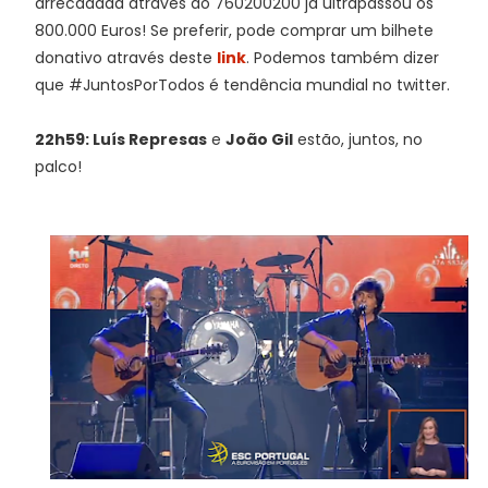
arrecadada através do 760200200 já ultrapassou os
800.000 Euros! Se preferir, pode comprar um bilhete
donativo através deste
link
. Podemos também dizer
que #JuntosPorTodos é tendência mundial no twitter.
22h59: Luís Represas
e
João Gil
estão, juntos, no
palco!