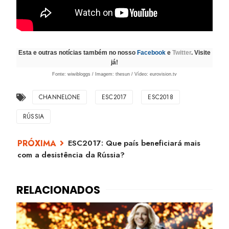
Esta e outras notícias também no nosso
Facebook
e
Twitter
. Visite
já!
Fonte: wiwibloggs / Imagem: thesun / Vídeo: eurovision.tv
CHANNELONE
ESC2017
ESC2018
RÚSSIA
ESC2017: Que país beneficiará mais
com a desistência da Rússia?