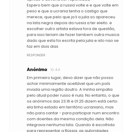
Espero bem que a russia volte e e que volte em
peso e que a ucrania tenha o castigo que
merece, que pelo que ja li a julia so apareceu
na lista negra depois da russia a ter eleito. e
escolher outro artista estava fora de questão,
para isso teriam de fazer tambem outra musica
dado que esta foi escrita pela julia e isto nao se
faz em dois dias
RESPONDER
Anónimo
10:44
Em primeiro lugar, devo dizer que não posso
achar minimamente aceitável que um país
invada uma região doutro. A minha simpatia
pelo atual poder russo é nula. No entanto, o que
os anónimos das 23.16 e 01.25 dizem está certo:
ela tinha estado em território ucraniano, mas
não para cantar - para participar num encontro
com doentes da mesma condição dela. Não
integrava nenhuma lista. Quando é escolhida
para representar a Rússia, as autoridades