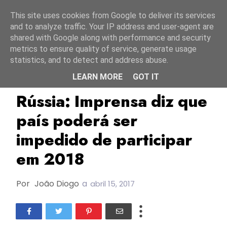
Início
9 agosto 2026
This site uses cookies from Google to deliver its services
and to analyze traffic. Your IP address and user-agent are
shared with Google along with performance and security
metrics to ensure quality of service, generate usage
statistics, and to detect and address abuse.
LEARN MORE
GOT IT
ChannelOne
ESC2017
ESC2018
Rússia: Imprensa diz que
país poderá ser
impedido de participar
em 2018
Por
João Diogo
a
abril 15, 2017