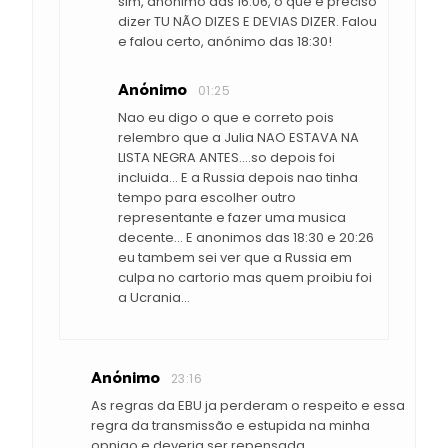
sim, anónimo das 16:06, o que é preciso
dizer TU NÃO DIZES E DEVIAS DIZER. Falou
e falou certo, anónimo das 18:30!
Anónimo
01:25
Nao eu digo o que e correto pois
relembro que a Julia NAO ESTAVA NA
LISTA NEGRA ANTES....so depois foi
incluida... E a Russia depois nao tinha
tempo para escolher outro
representante e fazer uma musica
decente... E anonimos das 18:30 e 20:26
eu tambem sei ver que a Russia em
culpa no cartorio mas quem proibiu foi
a Ucrania...
Anónimo
23:16
As regras da EBU ja perderam o respeito e essa
regra da transmissão e estupida na minha
opniao e deveria ser repensada.