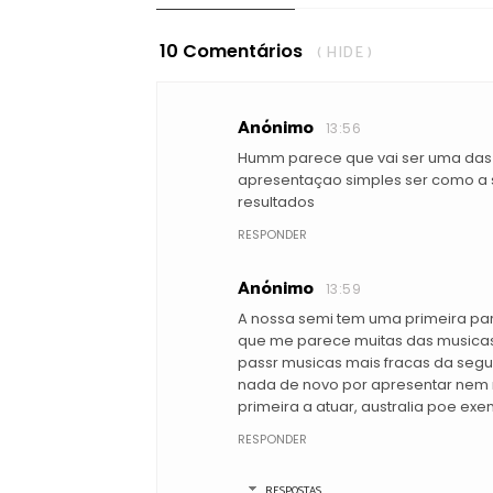
10 Comentários
( HIDE )
Anónimo
13:56
Humm parece que vai ser uma das 
apresentaçao simples ser como a s
resultados
RESPONDER
Anónimo
13:59
A nossa semi tem uma primeira part
que me parece muitas das musicas 
passr musicas mais fracas da segu
nada de novo por apresentar nem n
primeira a atuar, australia poe ex
RESPONDER
RESPOSTAS