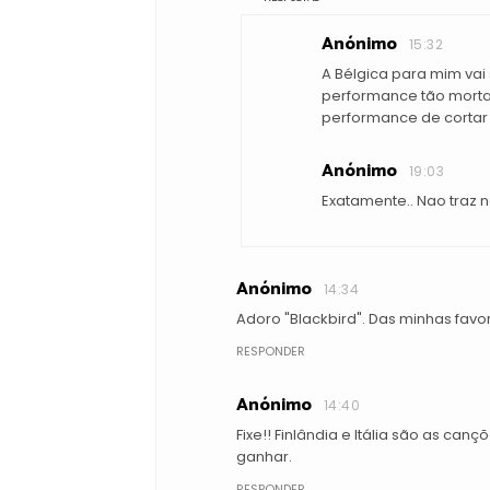
Anónimo
15:32
A Bélgica para mim vai 
performance tão morta 
performance de cortar 
Anónimo
19:03
Exatamente.. Nao traz 
Anónimo
14:34
Adoro "Blackbird". Das minhas favor
RESPONDER
Anónimo
14:40
Fixe!! Finlândia e Itália são as c
ganhar.
RESPONDER