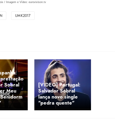
oix / Imagem e Vídeo: eurovivison.tv
HN
UMK2017
spanha:
 prestação
r Sobral
[VÍDEO] Portugal:
Ver Meu
Salvador Sobral
'Benidorm
lança novo single
'
"pedra quente"