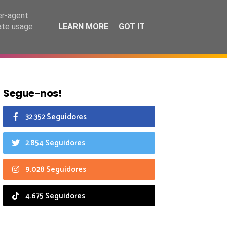
6 agosto 2026
er-agent
rate usage
LEARN MORE
GOT IT
CIAIS
CALENDÁRIO
Segue-nos!
32.352 Seguidores
2.854 Seguidores
9.028 Seguidores
4.675 Seguidores