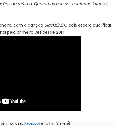
enções da música. Queremos que se mantenha intensa
".
aneiro, com a canção
Blackbird
. O país espera qualificar-
inal pela primeira vez desde 2014.
ambém no nosso
Facebook
e
Twitter
. Visite já!