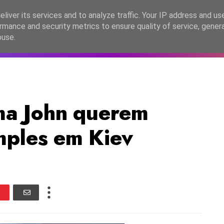
lítica de Privacidade
liver its services and to analyze traffic. Your IP address and us
rmance and security metrics to ensure quality of service, gene
C2026
EASC2026
PORTUGAL
LANÇAMENTOS
ESPE
buse.
ma John querem
mples em Kiev