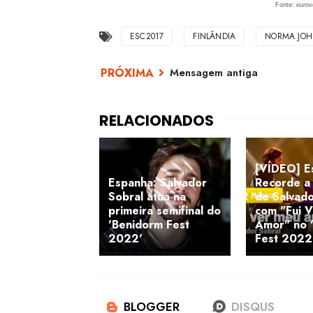
Fonte: eurov
ESC2017
FINLÂNDIA
NORMA JO
Mensagem antiga
[VÍDEO] E
Espanha: Salvador
Recorde a
Sobral atua na
de Salvado
primeira semifinal do
com "Fui 
'Benidorm Fest
Amor" no 
2022'
Fest 2022