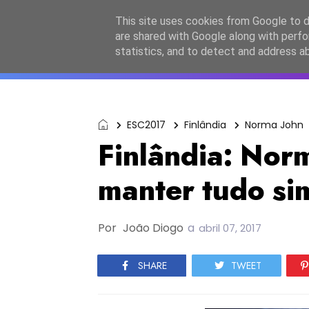
Início
Sobre a equipa
Contactos
Po
This site uses cookies from Google to de
are shared with Google along with perfo
ESC2027
JESC2026
F
statistics, and to detect and address a
ESC2017
Finlândia
Norma John
Finlândia: Nor
manter tudo si
Por
João Diogo
a
abril 07, 2017
SHARE
TWEET