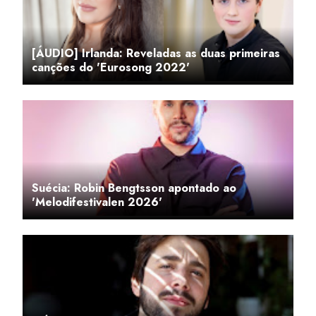
[ÁUDIO] Irlanda: Reveladas as duas primeiras
canções do 'Eurosong 2022'
Suécia: Robin Bengtsson apontado ao
'Melodifestivalen 2026'