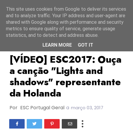
Início
8 agosto 2026
This site uses cookies from Google to deliver its services
and to analyze traffic. Your IP address and user-agent are
shared with Google along with performance and security
metrics to ensure quality of service, generate usage
statistics, and to detect and address abuse.
LEARN MORE
GOT IT
ESC2017
Holanda
[VÍDEO] ESC2017: Ouça
a canção "Lights and
shadows" representante
da Holanda
Por
ESC Portugal Geral
a
março 03, 2017