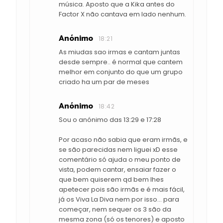
música. Aposto que a Kika antes do
Factor X não cantava em lado nenhum.
Anónimo
18:21
As miudas sao irmas e cantam juntas
desde sempre.. é normal que cantem
melhor em conjunto do que um grupo
criado ha um par de meses
Anónimo
18:42
Sou o anónimo das 13:29 e 17:28
Por acaso não sabia que eram irmãs, e
se são parecidas nem liguei xD esse
comentário só ajuda o meu ponto de
vista, podem cantar, ensaiar fazer o
que bem quiserem qd bem lhes
apetecer pois são irmãs e é mais fácil,
já os Viva La Diva nem por isso... para
começar, nem sequer os 3 são da
mesma zona (só os tenores) e aposto