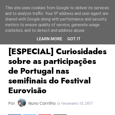
Início
7 agosto 2026
This site uses cookies from Google to deliver its services
and to analyze traffic. Your IP address and user-agent are
shared with Google along with performance and security
metrics to ensure quality of service, generate usage
statistics, and to detect and address abuse.
LEARN MORE
GOT IT
ESC2017
Especial
Portugal
[ESPECIAL] Curiosidades
sobre as participações
de Portugal nas
semifinais do Festival
Eurovisão
Por
Nuno Carrilho
a
fevereiro 13, 2017