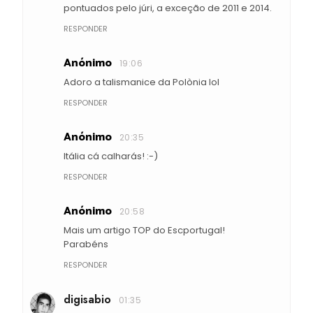
pontuados pelo júri, a exceção de 2011 e 2014.
RESPONDER
Anónimo
19:06
Adoro a talismanice da Polònia lol
RESPONDER
Anónimo
20:35
Itália cá calharás! :-)
RESPONDER
Anónimo
20:58
Mais um artigo TOP do Escportugal!
Parabéns
RESPONDER
digisabio
01:35