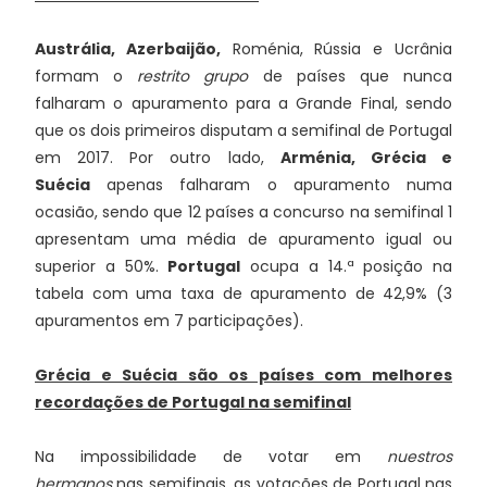
Austrália, Azerbaijão,
Roménia, Rússia e Ucrânia
formam o
restrito grupo
de países que nunca
falharam o apuramento para a Grande Final, sendo
que os dois primeiros disputam a semifinal de Portugal
em 2017. Por outro lado,
Arménia, Grécia e
Suécia
apenas falharam o apuramento numa
ocasião, sendo que 12 países a concurso na semifinal 1
apresentam uma média de apuramento igual ou
superior a 50%.
Portugal
ocupa a 14.ª posição na
tabela com uma taxa de apuramento de 42,9% (3
apuramentos em 7 participações).
Grécia e Suécia são os países com melhores
recordações de Portugal na semifinal
Na impossibilidade de votar em
nuestros
hermanos
nas semifinais, as votações de Portugal nas