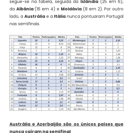
segue-se na tabela, seguida da
Islândia
(25 em 6),
da
Albânia
(16 em 4) e
Moldávia
(8 em 2). Por outro
lado, a
Austrália
e a
Itália
nunca pontuaram Portugal
nas semifinais.
Austrália e Azerbaijão são os únicos países que
nunca caíram na semifinal