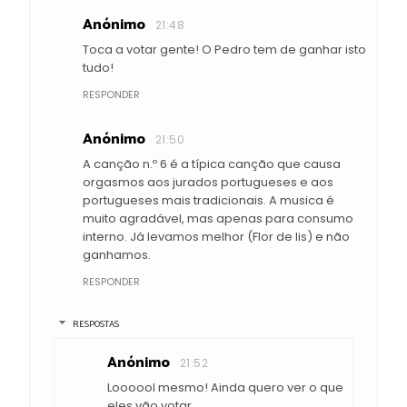
Anónimo
21:48
Toca a votar gente! O Pedro tem de ganhar isto
tudo!
RESPONDER
Anónimo
21:50
A canção n.º 6 é a típica canção que causa
orgasmos aos jurados portugueses e aos
portugueses mais tradicionais. A musica é
muito agradável, mas apenas para consumo
interno. Já levamos melhor (Flor de lis) e não
ganhamos.
RESPONDER
RESPOSTAS
Anónimo
21:52
Loooool mesmo! Ainda quero ver o que
eles vão votar.