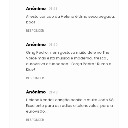
Anónimo
21:41
AI esta cancao da Helena é Uma seca pegada.
boo!
RESPONDER
Anónimo
21:42
Omg Pedro , nem gostava muito dele no The
Voice mas está música e moderna , fresca ,
eurovisiva e tudooooo!! Força Pedro ! Rumo a
Kiev!
RESPONDER
Anónimo
21:42
Helena Kendall canção bonita e muito João Só.
Excelente para as radios e telenovelas, para a
eurovisão....
RESPONDER