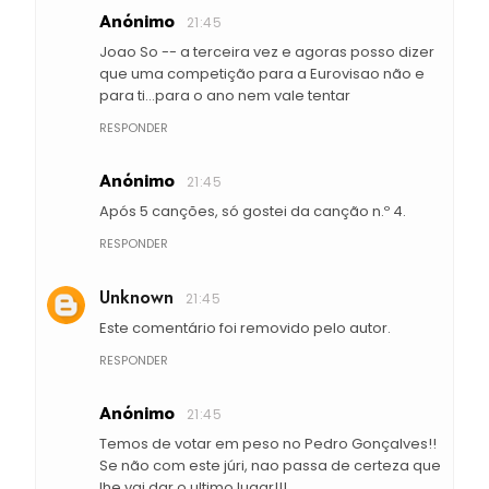
Anónimo
21:45
Joao So -- a terceira vez e agoras posso dizer
que uma competição para a Eurovisao não e
para ti...para o ano nem vale tentar
RESPONDER
Anónimo
21:45
Após 5 canções, só gostei da canção n.º 4.
RESPONDER
Unknown
21:45
Este comentário foi removido pelo autor.
RESPONDER
Anónimo
21:45
Temos de votar em peso no Pedro Gonçalves!!
Se não com este júri, nao passa de certeza que
lhe vai dar o ultimo lugar!!!