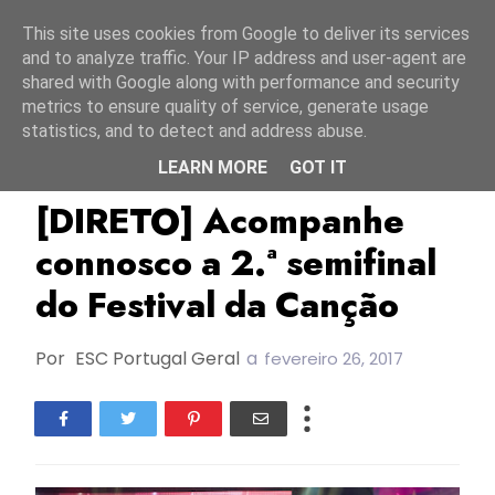
Início
8 agosto 2026
This site uses cookies from Google to deliver its services
and to analyze traffic. Your IP address and user-agent are
shared with Google along with performance and security
metrics to ensure quality of service, generate usage
statistics, and to detect and address abuse.
LEARN MORE
GOT IT
ESC2017
FC2017
Festival Da Canção
[DIRETO] Acompanhe
connosco a 2.ª semifinal
do Festival da Canção
Por
ESC Portugal Geral
a
fevereiro 26, 2017