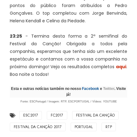
pontos do público foram atribuídos a Pedro
Gonçalves. O top completou com Jorge Benvinda,
Helena Kendall e Celina da Piedade.
23:25
- Termina desta forma a 2ª semifinal do
Festival da Canção! Obrigada a todos pela
companhia, esperamos que tenha sido um excelente
espetáculo e contamos com a vossa companhia no
próximo domingo! Veja os resultados completos
aqui
.
Boa noite a todos!
Esta e outras notícias também no nosso
Facebook
e
Twitter
. Visite
já!
Fonte: ESCPortugal / Imagem: RTP, ESCPORTUGAL / Vídeos: YOUTUBE
ESC2017
FC2017
FESTIVAL DA CANÇÃO
FESTIVAL DA CANÇÃO 2017
PORTUGAL
RTP