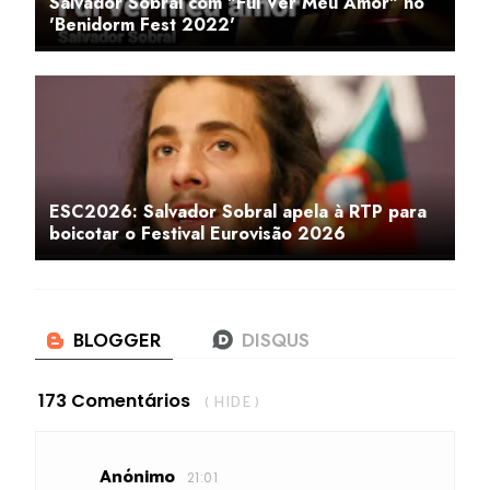
Salvador Sobral com "Fui Ver Meu Amor" no
'Benidorm Fest 2022'
ESC2026: Salvador Sobral apela à RTP para
boicotar o Festival Eurovisão 2026
173 Comentários
( HIDE )
Anónimo
21:01