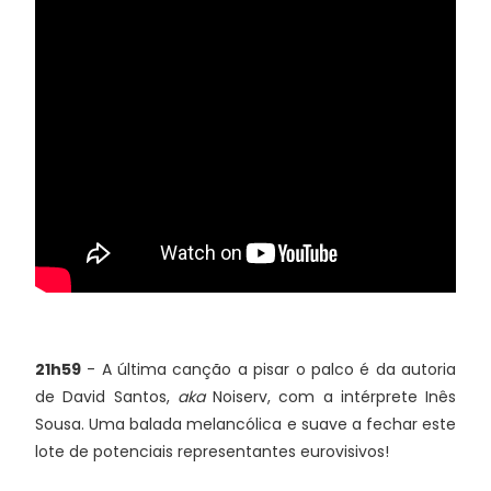
21h59
- A última canção a pisar o palco é da autoria
de David Santos,
aka
Noiserv, com a intérprete Inês
Sousa. Uma balada melancólica e suave a fechar este
lote de potenciais representantes eurovisivos!