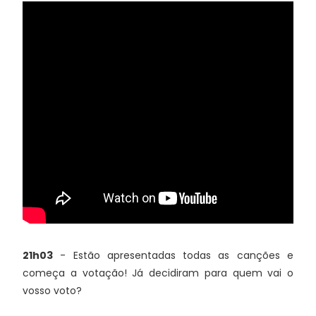
21h03
- Estão apresentadas todas as canções e
começa a votação! Já decidiram para quem vai o
vosso voto?