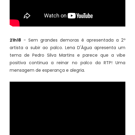
21h18
- Sem grandes demoras é apresentada a 2º
artista a subir ao palco. Lena D'Água apresenta um
tema de Pedro Silva Martins e parece que a vibe
positiva continua a reinar no palco da RTP! Uma
mensagem de esperança e alegria.