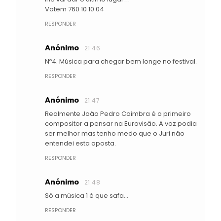
Votem 760 10 10 04
RESPONDER
Anónimo
21:46
Nº4. Música para chegar bem longe no festival.
RESPONDER
Anónimo
21:47
Realmente João Pedro Coimbra é o primeiro
compositor a pensar na Eurovisão. A voz podia
ser melhor mas tenho medo que o Juri não
entendei esta aposta.
RESPONDER
Anónimo
21:48
Só a música 1 é que safa...
RESPONDER