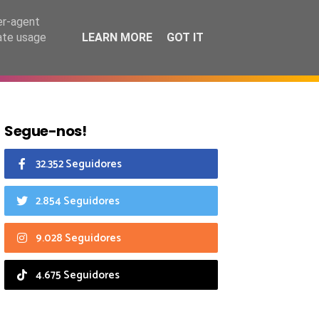
9 agosto 2026
er-agent
rate usage
LEARN MORE
GOT IT
CIAIS
CALENDÁRIO
Segue-nos!
32.352 Seguidores
2.854 Seguidores
9.028 Seguidores
4.675 Seguidores