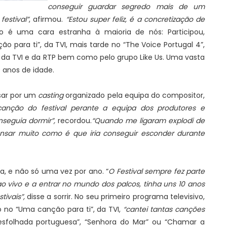
conseguir guardar segredo mais de um
festival”
, afirmou.
“Estou super feliz, é a concretização de
é uma cara estranha à maioria de nós: Participou,
 para ti”, da TVI, mais tarde no “The Voice Portugal 4”,
 da TVI e da RTP bem como pelo grupo Like Us. Uma vasta
anos de idade.
sar por um
casting
organizado pela equipa do compositor,
canção do festival perante a equipa dos produtores e
nseguia dormir”,
recordou.
“Quando me ligaram explodi de
nsar muito como é que iria conseguir esconder durante
a, e não só uma vez por ano. “
O Festival sempre fez parte
 vivo e a entrar no mundo dos palcos, tinha uns 10 anos
ivais”,
disse a sorrir. No seu primeiro programa televisivo,
 no “Uma canção para ti”, da TVI,
“cantei tantas canções
Desfolhada portuguesa”, “Senhora do Mar” ou “Chamar a