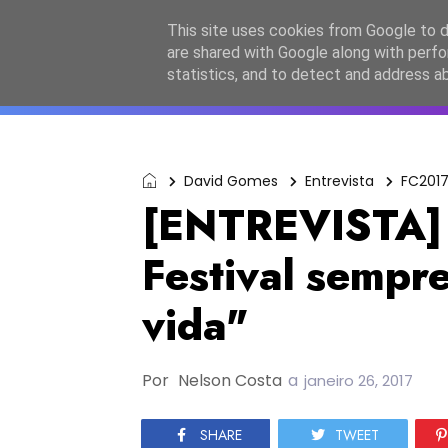
Início
Sobre a equipa
Contactos
Po
This site uses cookies from Google to de
are shared with Google along with perfo
ESC2027
JESC2026
F
statistics, and to detect and address a
David Gomes
Entrevista
FC201
[ENTREVISTA] 
Festival sempre
vida"
Por
Nelson Costa
a
janeiro 26, 2017
SHARE
TWEET