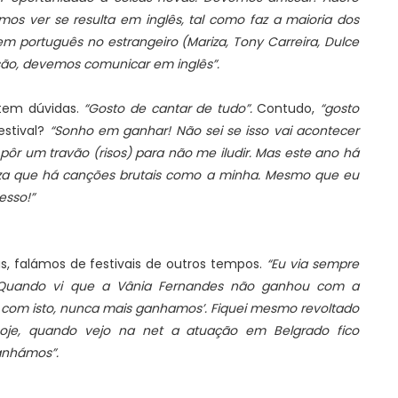
s ver se resulta em inglês, tal como faz a maioria dos
em português no estrangeiro (Mariza, Tony Carreira, Dulce
são, devemos comunicar em inglês”.
 tem dúvidas.
“Gosto de cantar de tudo”.
Contudo,
“gosto
stival?
“Sonho em ganhar! Não sei se isso vai acontecer
ôr um travão (risos) para não me iludir. Mas este ano há
eza que há canções brutais como a minha. Mesmo que eu
esso!”
, falámos de festivais de outros tempos.
“Eu via sempre
. Quando vi que a Vânia Fernandes não ganhou com a
 com isto, nunca mais ganhamos’. Fiquei mesmo revoltado
oje, quando vejo na net a atuação em Belgrado fico
anhámos”.