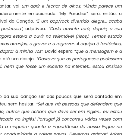
antar, vai
um abrir e fechar de olhos
.
“Ainda parece um
deiramente emocionado. “My Paradise” será, então, a
tival da Canção.
“É um pop/rock divertido, alegre… acaba
poderosa”,
adjetivou.
“Cada ouvinte terá, depois, a sua
gora estava a ouvir no telemóvel (risos). Temos estado
os arranjos, a gravar e a regravar. A equipa é fantástica,
daptar à minha voz”
. David espera
“que a mensagem e a
o até um desejo.
“Gostava que os portugueses pudessem
al, nem que fosse um excerto na internet… estou ansioso
o da sua canção ser das poucas que será cantada em
deu sem hesitar.
“Sei que há pessoas que defendem que
o, outros que acham que deve ser em inglês… eu estou
scado no inglês! Portugal já concorreu várias vezes com
da a ninguém quanto à importância da nossa língua no
oportunidade a coisas novas. Devemos arriscar! Adoro