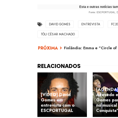
Esta e outras notícias t
Fonte: ESCPORTUGAL,
DAVID GOMES
ENTREVISTA
FC2
TÓLI CÉSAR MACHADO
Finlândia: Emma e "Circle o
[AGENDA] 
[VÍDEO] David
Azevedo e
Gomes em
Gomes par
entrevista com o
no musical
ESCPORTUGAL
Conquista