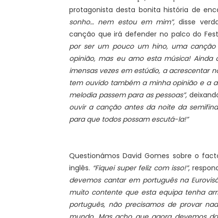
protagonista desta bonita história de enc
sonho… nem estou em mim”,
disse verda
canção que irá defender no palco do Fes
por ser um pouco um hino, uma canção 
opinião, mas eu amo esta música! Ainda a
imensas vezes em estúdio, a acrescentar nov
tem ouvido também a minha opinião e a a
melodia passem para as pessoas”,
deixand
ouvir a canção antes da noite da semifin
para que todos possam escutá-la!”
Questionámos David Gomes sobre o fact
inglês.
“Fiquei super feliz com isso!”
, respon
devemos cantar em português na Eurovisã
muito contente que esta equipa tenha arri
português, não precisamos de provar na
mundo. Mas acho que agora devemos dar 