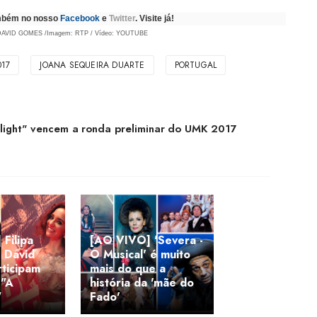
ambém no nosso
Facebook
e
Twitter
. Visite já!
DA
VID GOMES
/Imagem:
RTP
/ Vídeo: YOUTUBE
017
JOANA SEQUEIRA DUARTE
PORTUGAL
f light" vencem a ronda preliminar do UMK 2017
Filipa
[AO VIVO] 'Severa -
 David
O Musical' é muito
ticipam
mais do que a
 "A
história da 'mãe do
"
Fado'