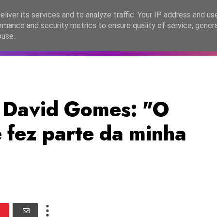
lítica de Privacidade
liver its services and to analyze traffic. Your IP address and us
rmance and security metrics to ensure quality of service, gene
C2026
EASC2026
PORTUGAL
LANÇAMENTOS
ESPE
buse.
7
David Gomes: "O
 fez parte da minha