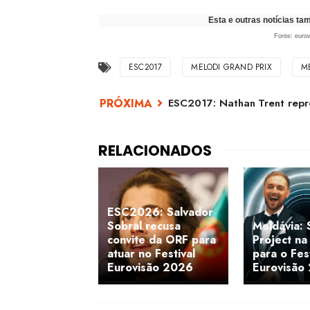
Esta e outras notícias t
Fonte: eurov
ESC2017
MELODI GRAND PRIX
M
ESC2017: Nathan Trent repr
ESC2026: Salvador
Sobral recusa
Moldávia: 
convite da ORF para
Project na
atuar no Festival
para o Fest
Eurovisão 2026
Eurovisão