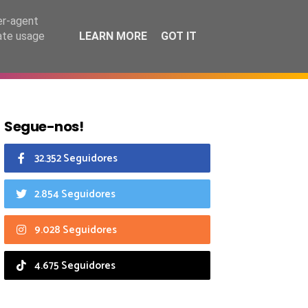
6 agosto 2026
er-agent
rate usage
LEARN MORE
GOT IT
CIAIS
CALENDÁRIO
Segue-nos!
32.352 Seguidores
2.854 Seguidores
9.028 Seguidores
4.675 Seguidores