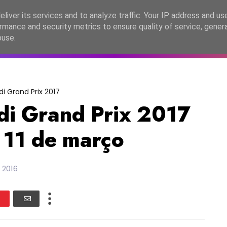
lítica de Privacidade
liver its services and to analyze traffic. Your IP address and us
rmance and security metrics to ensure quality of service, gene
C2026
EASC2026
PORTUGAL
LANÇAMENTOS
ESPE
buse.
i Grand Prix 2017
di Grand Prix 2017
 11 de março
 2016