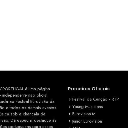
CPORTUGAL é uma página
Parceiros Oficiais
e independente não oficial
Festival da Canção - RTP
cada ao Festival Eurovisão da
Young Musicians
ão e todos os demais eventos
Eurovision.tv
úsica sob a chancela da
visão. Dá especial destaque às
Junior Eurovision
ções portuguesas para esses