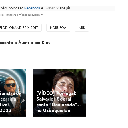
ambém no nosso
Facebook
e
Twitter
. Visite já!
oix / Imagem e Vídeo: eurovision.tv
ELODI GRAND PRIX 2017
NORUEGA
NRK
esenta a Áustria em Kiev
Sunstroke
[VÍDEO] Portugal:
 corrida
Salvador Sobral
ival
canta "Deslocado"...
 2023
no Uzbequistão