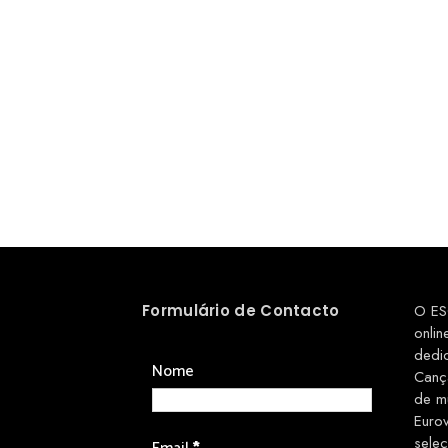
Formulário de Contacto
O ES
onlin
dedi
Nome
Canç
de m
Euro
sele