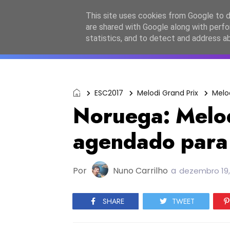
Início
Sobre a equipa
Contactos
Po
This site uses cookies from Google to de
are shared with Google along with perfo
ESC2027
JESC2026
F
statistics, and to detect and address a
ESC2017
Melodi Grand Prix
Melod
Noruega: Melo
agendado para
Por
Nuno Carrilho
a
dezembro 19,
SHARE
TWEET