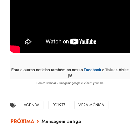
Esta e outras notícias também no nosso
Facebook
e
Twitter
. Visite
já!
Fonte
:
facebook
/ Imagem: google e Vídeo: youtube
AGENDA
FC1977
VERA MÓNICA
Mensagem antiga