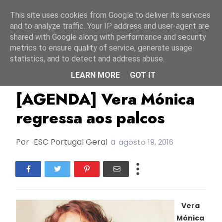
Início
6 agosto 2026
This site uses cookies from Google to deliver its services
and to analyze traffic. Your IP address and user-agent are
shared with Google along with performance and security
metrics to ensure quality of service, generate usage
statistics, and to detect and address abuse.
LEARN MORE
GOT IT
Agenda
FC1977
Vera Mónica
[AGENDA] Vera Mónica
regressa aos palcos
Por
ESC Portugal Geral
a
agosto 19, 2016
Vera
Mónica