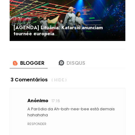
[AGENDA] Lituânia: Katarsis anunciam
tournée europeia
3 Comentários
( HIDE )
Anónimo
17:16
A Paródia da Ah-bah-nee-bee está demais
hahahaha
RESPONDER