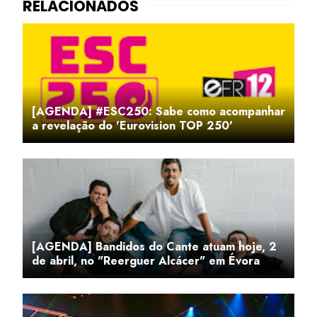
[AGENDA] #ESC250: Sabe como acompanhar
a revelação do 'Eurovision TOP 250'
[AGENDA] Bandidos do Cante atuam hoje, 2
de abril, no "Reerguer Alcácer" em Évora