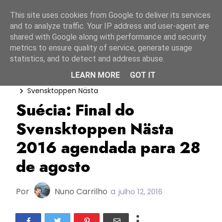
Início
7 agosto 2026
This site uses cookies from Google to deliver its services
and to analyze traffic. Your IP address and user-agent are
shared with Google along with performance and security
metrics to ensure quality of service, generate usage
statistics, and to detect and address abuse.
LEARN MORE
GOT IT
Melodifestivalen 2017
Suécia
Svensktoppen Nästa
Suécia: Final do
Svensktoppen Nästa
2016 agendada para 28
de agosto
Por
Nuno Carrilho
a
julho 12, 2016