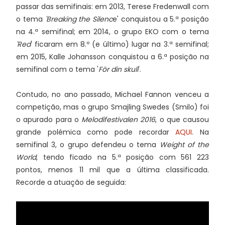
passar das semifinais: em 2013, Terese Fredenwall com
o tema
'Breaking the Silenc
e' conquistou a 5.ª posição
na 4.ª semifinal; em 2014, o grupo EKO com o tema
'Red
' ficaram em 8.º (e último) lugar na 3.ª semifinal;
em 2015, Kalle Johansson conquistou a 6.ª posição na
semifinal com o tema '
För din skull
'.
Contudo, no ano passado, Michael Fannon venceu a
competição, mas o grupo Smajling Swedes (Smilo) foi
o apurado para o
Melodifestivalen 2016
, o que causou
grande polémica como pode recordar
AQUI
. Na
semifinal 3, o grupo defendeu o tema
Weight of the
World
, tendo ficado na 5.ª posição com 561 223
pontos, menos 11 mil que a última classificada.
Recorde a atuação de seguida: